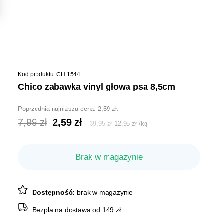
Kod produktu: CH 1544
chico zabawka vinyl głowa psa 8,5cm
Poprzednia najniższa cena:
2,59
zł
.
Pierwotna
Aktualna
7,99
zł
2,59
zł
39,95
zł
12,95
zł
/
kg
cena
cena
wynosiła:
wynosi:
Brak w magazynie
7,99 zł.
2,59 zł.
Dostępność:
brak w magazynie
Bezpłatna dostawa od 149 zł