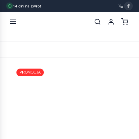
14 dni na zwrot
strona główna
»
chico zabawka vinyl głowa psa 8,5cm
POWRÓT
PROMOCJA