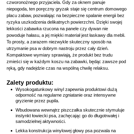
czworonożnego przyjaciela. Gdy za oknem panuje
niepogoda, ten poręczny gryzak staje się centrum domowego
placu zabaw, pozwalając na bezpieczne spalanie energii bez
ryzyka uszkodzenia delikatnych powierzchni. Dzięki swojej
lekkości zabawka rzucona na panele czy dywan nie
powoduje hałasu, a jej miękki materiał jest łaskawy dla mebli.
To prosty, a zarazem niezwykle skuteczny sposób na
utrzymanie psa w dobrym nastroju przez cały dzień.
Kompaktowe wymiary sprawiają, że produkt bez trudu
zmieści się w każdym koszu na zabawki, będąc zawsze pod
ręką, gdy nadejdzie czas na wspólną chwilę relaksu.
Zalety produktu:
Wysokogatunkowy winyl zapewnia produktowi dużą
odporność na regularne zgniatanie oraz intensywne
gryzienie przez pupila.
Wbudowana wewnątrz piszczałka skutecznie stymuluje
instynkt łowiecki psa, zachęcając go do długotrwałej i
samodzielnej aktywności.
Lekka konstrukcja winylowej głowy psa pozwala na