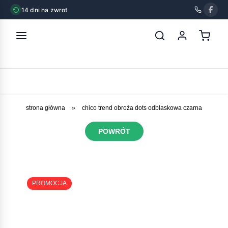
InPost Paczkomat 24/7
strona główna
»
chico trend obroża dots odblaskowa czarna
POWRÓT
PROMOCJA