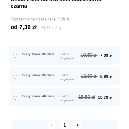
czarna
Poprzednia najniższa cena:
7,39
zł
.
od 
7,39
zł
24,63
zł
/
kg
Pierwotna
Aktualn
Rodzaj: 15mm / 35-50cm
Brak w
10,59
zł
7,39
zł
magazynie
cena
cena
wynosiła:
wynosi:
10,59 zł.
7,39 zł.
Pierwotna
Aktualn
Rodzaj: 20mm / 35-60cm
Brak w
12,69
zł
8,69
zł
magazynie
cena
cena
wynosiła:
wynosi:
12,69 zł.
8,69 zł.
Pierwotna
Aktualn
Rodzaj: 25mm / 40-66cm
Brak w
15,59
zł
10,79
zł
magazynie
cena
cena
wynosiła:
wynosi:
15,59 zł.
10,79 zł.
-
+
ilość