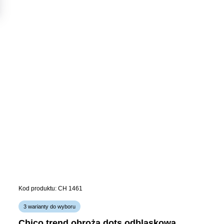
Kod produktu: CH 1461
3 warianty do wyboru
chico trend obroża dots odblaskowa