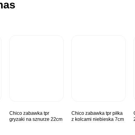
nas
chico zabawka tpr
chico zabawka tpr piłka
chico zaba
gryzaki na sznurze 22cm
z kolcami niebieska 7cm