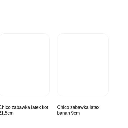
wka latex kot
chico zabawka latex
21,5cm
banan 9cm