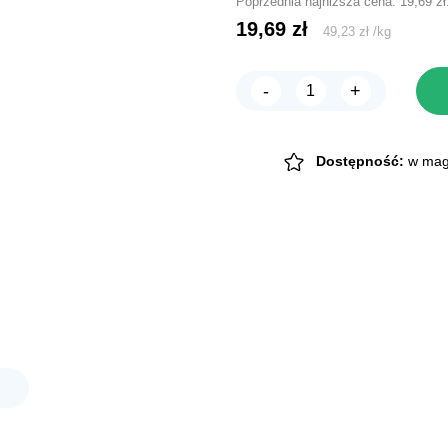
Poprzednia najniższa cena:
19,69
zł
19,69
zł
49,23
zł
/
kg
-
+
ilość
CHICO
Szczotka
plastikowa
miękki
Dostępność:
w mag
drut
LARGE
12,5cm