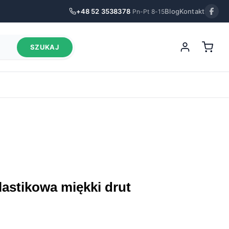
+48 52 3538378
Blog
Kontakt
Pn-Pt 8-15
SZUKAJ