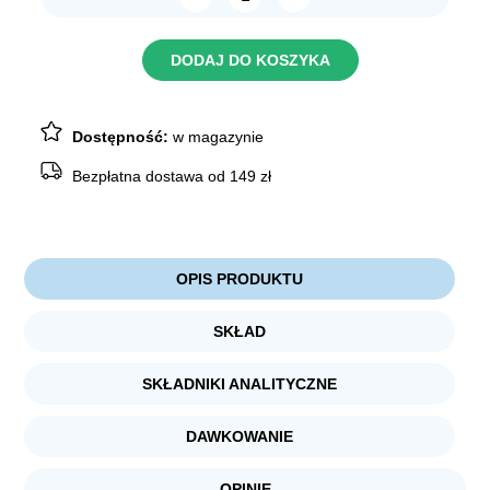
ilość
BRIT
MONO
PROTEIN
DODAJ DO KOSZYKA
Mokra
Karma
Dla
Psa
Rabbit
Dostępność:
w magazynie
Królik
24x400g
Bezpłatna dostawa od 149 zł
OPIS PRODUKTU
SKŁAD
SKŁADNIKI ANALITYCZNE
DAWKOWANIE
OPINIE