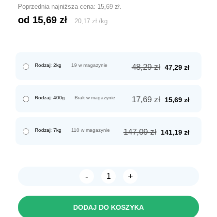
Poprzednia najniższa cena:
15,69
zł
.
od 
15,69
zł
20,17
zł
/
kg
Pierwotna
Aktualn
Rodzaj: 2kg
19 w magazynie
48,29
zł
47,29
zł
cena
cena
wynosiła:
wynosi:
48,29 zł.
47,29 zł.
Pierwotna
Aktualn
Rodzaj: 400g
Brak w magazynie
17,69
zł
15,69
zł
cena
cena
wynosiła:
wynosi:
17,69 zł.
15,69 zł.
Pierwotna
Aktualn
Rodzaj: 7kg
110 w magazynie
147,09
zł
141,19
zł
cena
cena
wynosiła:
wynosi:
147,09 zł.
141,19 zł
-
+
ilość
BRIT
Care
MINI
DODAJ DO KOSZYKA
Grain
free