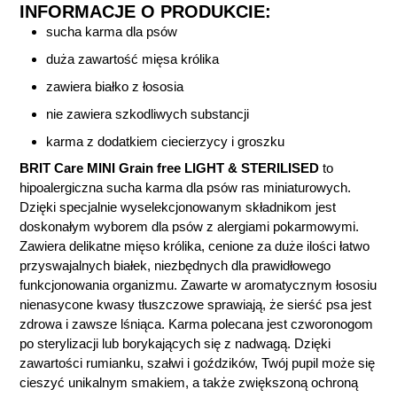
INFORMACJE O PRODUKCIE:
sucha karma dla psów
duża zawartość mięsa królika
zawiera białko z łososia
nie zawiera szkodliwych substancji
karma z dodatkiem ciecierzycy i groszku
BRIT Care MINI Grain free LIGHT & STERILISED
to
hipoalergiczna sucha karma dla psów ras miniaturowych.
Dzięki specjalnie wyselekcjonowanym składnikom jest
doskonałym wyborem dla psów z alergiami pokarmowymi.
Zawiera delikatne mięso królika, cenione za duże ilości łatwo
przyswajalnych białek, niezbędnych dla prawidłowego
funkcjonowania organizmu. Zawarte w aromatycznym łososiu
nienasycone kwasy tłuszczowe sprawiają, że sierść psa jest
zdrowa i zawsze lśniąca. Karma polecana jest czworonogom
po sterylizacji lub borykających się z nadwagą. Dzięki
zawartości rumianku, szałwi i goździków, Twój pupil może się
cieszyć unikalnym smakiem, a także zwiększoną ochroną