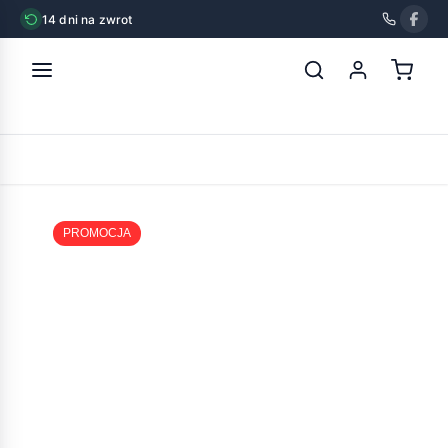
14 dni na zwrot
strona główna
»
brit care mini grain free light & sterilised
POWRÓT
PROMOCJA