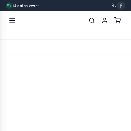
14 dni na zwrot
strona główna
»
bozita mus dla kota z krewetkami 400g
POWRÓT