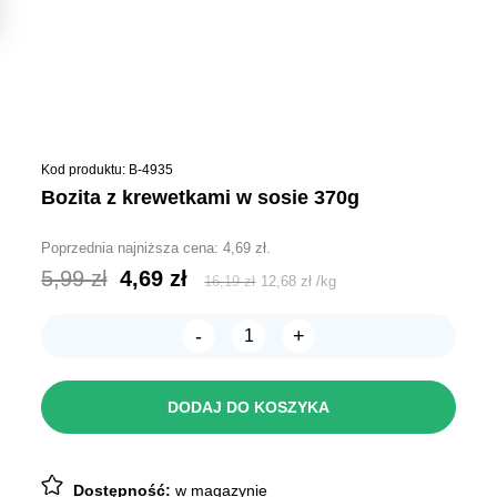
Kod produktu: B-4935
bozita z krewetkami w sosie 370g
Poprzednia najniższa cena:
4,69
zł
.
Pierwotna
Aktualna
5,99
zł
4,69
zł
16,19
zł
12,68
zł
/
kg
cena
cena
-
+
wynosiła:
wynosi:
ilość
Bozita
5,99 zł.
4,69 zł.
z
Krewetkami
DODAJ DO KOSZYKA
w
sosie
370g
Dostępność:
w magazynie