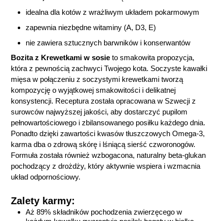
idealna dla kotów z wrażliwym układem pokarmowym
zapewnia niezbędne witaminy (A, D3, E)
nie zawiera sztucznych barwników i konserwantów
Bozita z Krewetkami w sosie
to smakowita propozycja,
która z pewnością zachwyci Twojego kota. Soczyste kawałki
mięsa w połączeniu z soczystymi krewetkami tworzą
kompozycję o wyjątkowej smakowitości i delikatnej
konsystencji. Receptura została opracowana w Szwecji z
surowców najwyższej jakości, aby dostarczyć pupilom
pełnowartościowego i zbilansowanego posiłku każdego dnia.
Ponadto dzięki zawartości kwasów tłuszczowych Omega-3,
karma dba o zdrową skórę i lśniącą sierść czworonogów.
Formuła została również wzbogacona, naturalny beta-glukan
pochodzący z drożdży, który aktywnie wspiera i wzmacnia
układ odpornościowy.
Zalety karmy:
Aż 89% składników pochodzenia zwierzęcego w