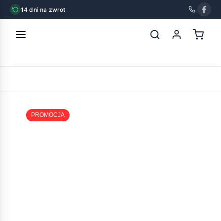
14 dni na zwrot
strona główna
»
bozita z krewetkami w sosie 370g
POWRÓT
PROMOCJA