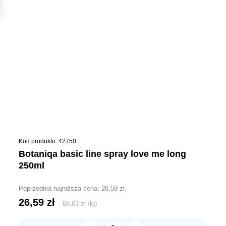
Kod produktu: 42750
botaniqa basic line spray love me long
250ml
Poprzednia najniższa cena:
26,59
zł
.
26,59
zł
88,63
zł
/
kg