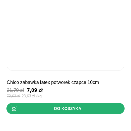
chico zabawka latex potworek czapce 10cm
Pierwotna
Aktualna
7,09
zł
21,79
zł
cena
cena
72,63
zł
23,63
zł
/
kg
wynosiła:
wynosi:
DO KOSZYKA
21,79 zł.
7,09 zł.