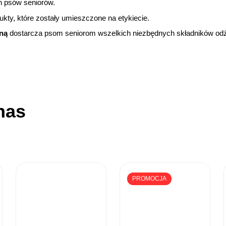
h psów seniorów.
dukty, które zostały umieszczone na etykiecie.
ną
dostarcza psom seniorom wszelkich niezbędnych składników od
nas
PROMOCJA