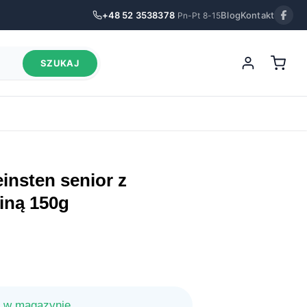
+48 52 3538378
Blog
Kontakt
Pn-Pt 8-15
SZUKAJ
ciną 150g
 w magazynie