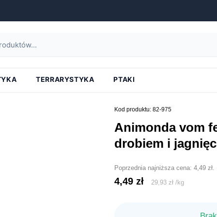
strona główna
»
animonda vom feinsten senior z drobiem i jagnięciną 150g
TYKA
TERRARYSTYKA
PTAKI
Kod produktu: 82-975
animonda vom feinsten senior z
drobiem i jagnię
Poprzednia najniższa cena:
4,49
zł
.
4,49
zł
29,93
zł
/
kg
Brak