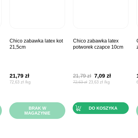
chico zabawka latex kot
chico zabawka latex
chico zaba
21,5cm
potworek czapce 10cm
Pierwotna
Aktualna
21,79
zł
7,09
zł
21,79
zł
cena
cena
72,63
zł
/
kg
72,63
zł
23,63
zł
/
kg
wynosiła:
wynosi:
21,79 zł.
7,09 zł.
BRAK W
DO KOSZYKA
MAGAZYNIE