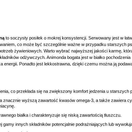
ną
to soczysty posiłek o mokrej konsystencji. Serwowany jest w łat
uwaniem, co może być szczególnie ważne w przypadku starszych p
otrzeb żywieniowych. Warto wybrać najwyższej jakości karmę, która
składników odżywczych. Animonda bogata jest w białko pochodzenia 
a energii. Ponadto jest lekkostrawna, dzięki czemu można ją poda
zienia, co przekłada się na zwiększony komfort jedzenia u starszych 
ma znacznie wyższą zawartość kwasów omega-3, a także zawiera cy
niacynę.
rawnego białka i charakteryzuje się niską zawartością tłuszczu.
iej gamy innych składników potencjalnie podrażniających lub wywołują