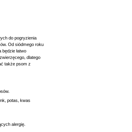
wych do pogryzienia
sów. Od siódmego roku
 będzie łatwo
zwierzęcego, dlatego
wać także psom z
psów.
nk, potas, kwas
cych alergię.