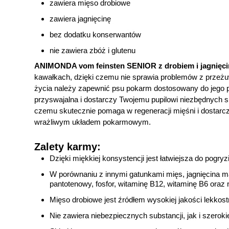
zawiera mięso drobiowe
zawiera jagnięcinę
bez dodatku konserwantów
nie zawiera zbóż i glutenu
ANIMONDA vom feinsten SENIOR z drobiem i jagnięci
kawałkach, dzięki czemu nie sprawia problemów z przeż
życia należy zapewnić psu pokarm dostosowany do jego p
przyswajalna i dostarczy Twojemu pupilowi niezbędnych 
czemu skutecznie pomaga w regeneracji mięśni i dostarcz
wrażliwym układem pokarmowym.
Zalety karmy:
Dzięki miękkiej konsystencji jest łatwiejsza do pogry
W porównaniu z innymi gatunkami mięs, jagnięcina 
pantotenowy, fosfor, witaminę B12, witaminę B6 oraz 
Mięso drobiowe jest źródłem wysokiej jakości lekkost
Nie zawiera niebezpiecznych substancji, jak i szerok