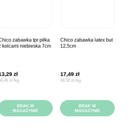
wka tpr piłka
chico zabawka latex but
z kolcami niebieska 7cm
12,5cm
13,29
zł
17,49
zł
66,45
zł
/
kg
58,30
zł
/
kg
BRAK W
BRAK W
MAGAZYNIE
MAGAZYNIE