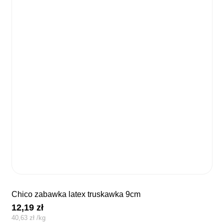
chico zabawka latex truskawka 9cm
12,19
zł
40,63
zł
/
kg