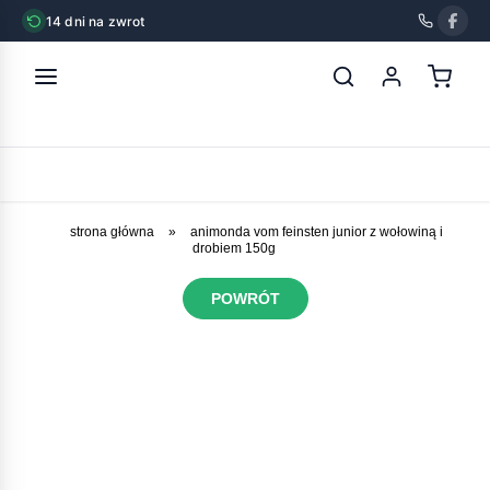
14 dni na zwrot
strona główna
»
animonda vom feinsten junior z wołowiną i
drobiem 150g
POWRÓT