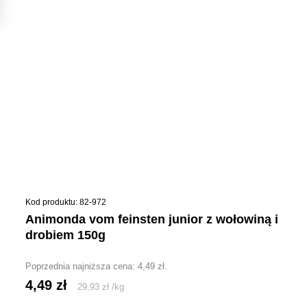
Kod produktu: 82-972
animonda vom feinsten junior z wołowiną i
drobiem 150g
Poprzednia najniższa cena:
4,49
zł
.
4,49
zł
29,93
zł
/
kg