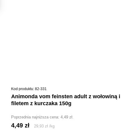
Kod produktu: 82-331
animonda vom feinsten adult z wołowiną i
filetem z kurczaka 150g
Poprzednia najniższa cena:
4,49
zł
.
4,49
zł
29,93
zł
/
kg