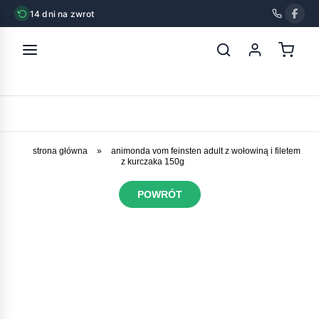
14 dni na zwrot
strona główna
»
animonda vom feinsten adult z wołowiną i filetem
z kurczaka 150g
POWRÓT