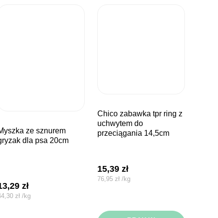
chico zabawka tpr ring z
uchwytem do
ze sznurem
przeciągania 14,5cm
gryzak dla psa 20cm
15,39
zł
76,95
zł
/
kg
13,29
zł
44,30
zł
/
kg