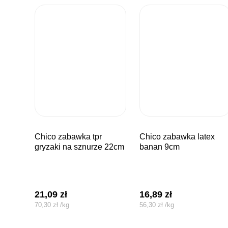
chico zabawka tpr
chico zabawka latex
gryzaki na sznurze 22cm
banan 9cm
21,09
zł
16,89
zł
70,30
zł
/
kg
56,30
zł
/
kg