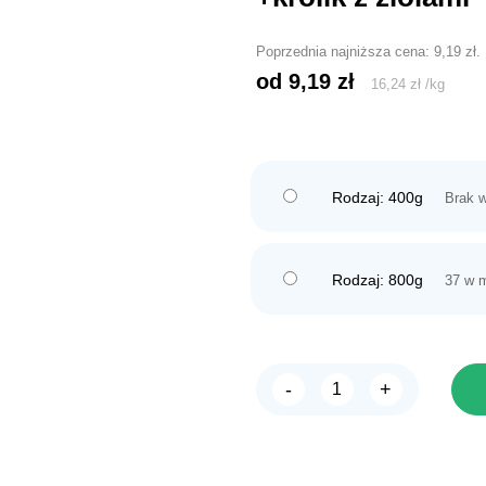
Poprzednia najniższa cena:
9,19
zł
.
od 
9,19
zł
16,24
zł
/
kg
Rodzaj: 400g
Brak 
Rodzaj: 800g
37 w 
-
+
ilość
ANIMONDA
GranCarno
ADULT
wołowina
+królik