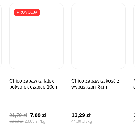
PROMOCJA
chico zabawka latex
chico zabawka kość z
myszka 
potworek czapce 10cm
wypustkami 8cm
Pierwotna
Aktualna
7,09
zł
13,29
zł
21,79
zł
cena
cena
72,63
zł
23,63
zł
/
kg
44,30
zł
/
kg
wynosiła:
wynosi: