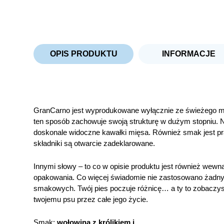
OPIS PRODUKTU
INFORMACJE
GranCarno jest wyprodukowane wyłącznie ze świeżego m
ten sposób zachowuje swoją strukturę w dużym stopniu.
doskonale widoczne kawałki mięsa. Również smak jest p
składniki są otwarcie zadeklarowane.
Innymi słowy – to co w opisie produktu jest również wewn
opakowania. Co więcej świadomie nie zastosowano żadn
smakowych. Twój pies poczuje różnicę… a ty to zobaczy
twojemu psu przez całe jego życie.
Smak:
wołowina z królikiem i