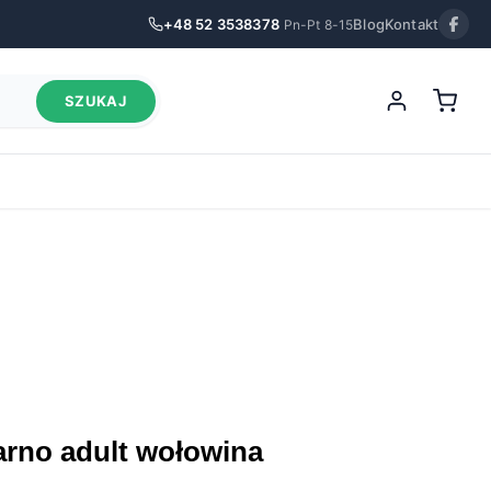
+48 52 3538378
Blog
Kontakt
Pn-Pt 8-15
SZUKAJ