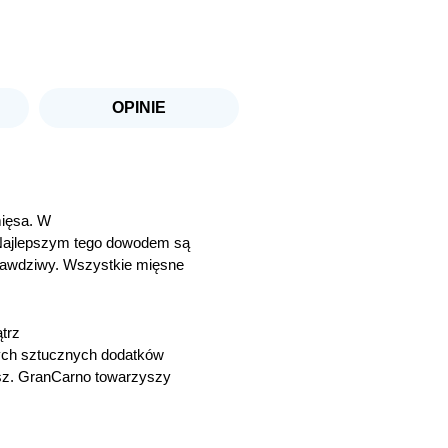
z
ziołami
OPINIE
ięsa. W
 Najlepszym tego dowodem są
rawdziwy. Wszystkie mięsne
ątrz
ych sztucznych dodatków
sz. GranCarno towarzyszy