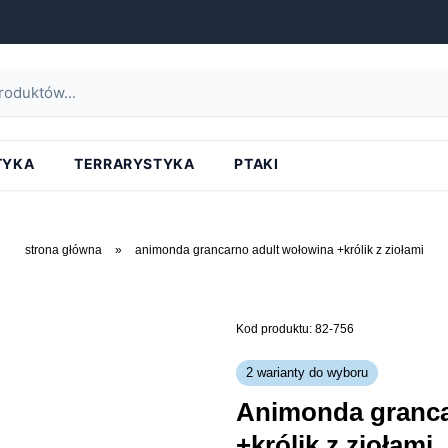
TYKA
TERRARYSTYKA
PTAKI
strona główna
»
animonda grancarno adult wołowina +królik z ziołami
Kod produktu: 82-756
2 warianty do wyboru
animonda grancarno adult wołowina
+królik z ziołami