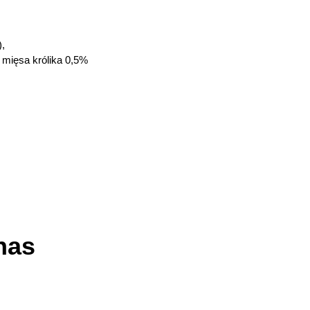
),
 mięsa królika 0,5%
nas