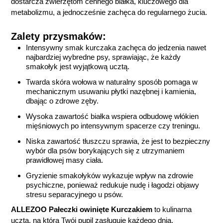
dostarcza zwierzętom cennego białka, kluczowego dla
metabolizmu, a jednocześnie zachęca do regularnego żucia.
Zalety przysmaków:
Intensywny smak kurczaka zachęca do jedzenia nawet
najbardziej wybredne psy, sprawiając, że każdy
smakołyk jest wyjątkową ucztą.
Twarda skóra wołowa w naturalny sposób pomaga w
mechanicznym usuwaniu płytki nazębnej i kamienia,
dbając o zdrowe zęby.
Wysoka zawartość białka wspiera odbudowę włókien
mięśniowych po intensywnym spacerze czy treningu.
Niska zawartość tłuszczu sprawia, że jest to bezpieczny
wybór dla psów borykających się z utrzymaniem
prawidłowej masy ciała.
Gryzienie smakołyków wykazuje wpływ na zdrowie
psychiczne, ponieważ redukuje nudę i łagodzi objawy
stresu separacyjnego u psów.
ALLEZOO Pałeczki owinięte Kurczakiem
to kulinarna
uczta, na którą Twój pupil zasługuje każdego dnia.