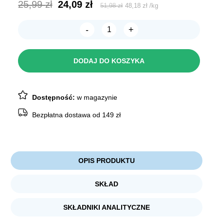
Pierwotna
Aktualna
25,99
zł
24,09
zł
51,98
zł
48,18
zł
/
kg
cena
cena
-
+
wynosiła:
wynosi:
ilość
ALLEZOO
25,99 zł.
24,09 zł.
Pałeczki
owinięte
DODAJ DO KOSZYKA
Kurczakiem
500g
Dostępność:
w magazynie
Bezpłatna dostawa od 149 zł
OPIS PRODUKTU
SKŁAD
SKŁADNIKI ANALITYCZNE