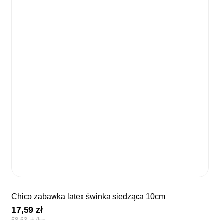
chico zabawka latex świnka siedząca 10cm
17,59
zł
58,63
zł
/
kg