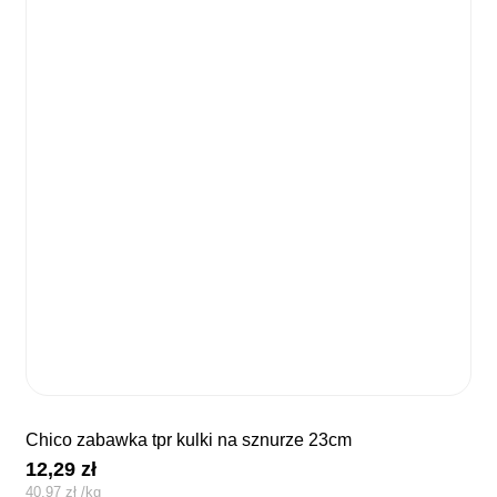
chico zabawka tpr kulki na sznurze 23cm
12,29
zł
40,97
zł
/
kg