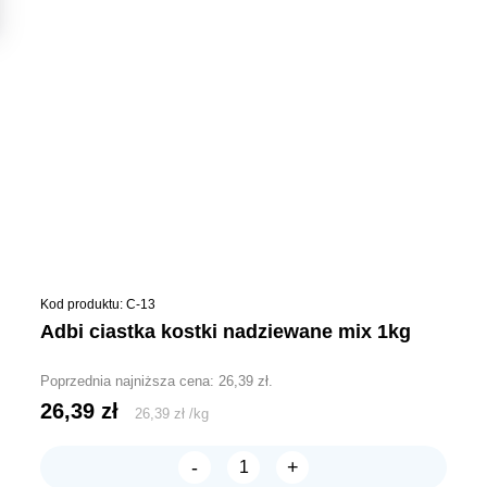
Kod produktu: C-13
adbi ciastka kostki nadziewane mix 1kg
Poprzednia najniższa cena:
26,39
zł
.
26,39
zł
26,39
zł
/
kg
-
+
ilość