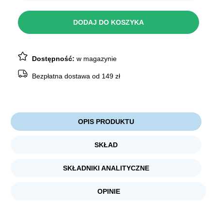
Adbi
ciastka
Kostki
DODAJ DO KOSZYKA
nadziewane
Mix
1kg
Dostępność:
w magazynie
Bezpłatna dostawa od 149 zł
OPIS PRODUKTU
SKŁAD
SKŁADNIKI ANALITYCZNE
OPINIE