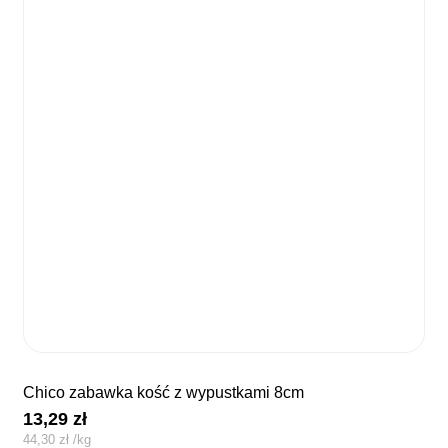
chico zabawka kość z wypustkami 8cm
13,29
zł
44,30
zł
/
kg