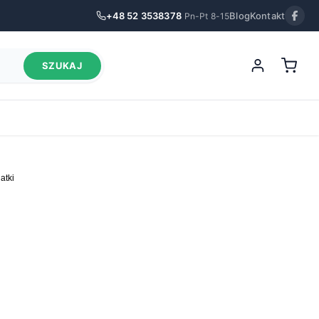
+48 52 3538378
Blog
Kontakt
Pn-Pt 8-15
SZUKAJ
atki