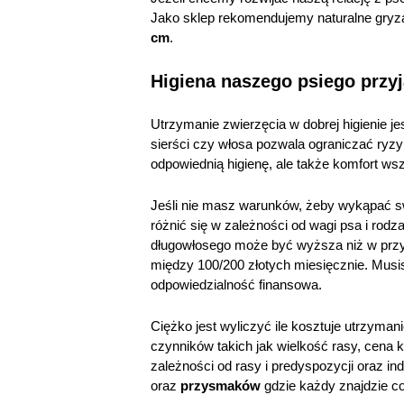
Jako sklep rekomendujemy naturalne gryza
cm
.
Higiena naszego psiego przyj
Utrzymanie zwierzęcia w dobrej higienie j
sierści czy włosa pozwala ograniczać ryzyk
odpowiednią higienę, ale także komfort w
Jeśli nie masz warunków, żeby wykąpać s
różnić się w zależności od wagi psa i rodz
długowłosego może być wyższa niż w przy
między 100/200 złotych miesięcznie. Musisz 
odpowiedzialność finansowa.
Ciężko jest wyliczyć ile kosztuje utrzyman
czynników takich jak wielkość rasy, cena 
zależności od rasy i predyspozycji oraz i
oraz
przysmaków
gdzie każdy znajdzie co