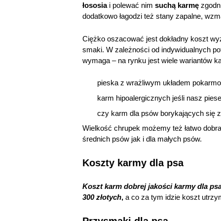
łososia
i polewać nim
suchą karmę
zgodni
dodatkowo łagodzi też stany zapalne, wzm
Ciężko oszacować jest dokładny koszt wyż
smaki. W zależności od indywidualnych pot
wymaga – na rynku jest wiele wariantów k
pieska z wrażliwym układem pokarm
karm hipoalergicznych jeśli nasz piese
czy karm dla psów borykających się 
Wielkość chrupek możemy też łatwo dobrać
średnich psów jak i dla małych psów.
Koszty karmy dla psa
Koszt karm dobrej jakości karmy dla ps
300 złotych
,
a co za tym idzie koszt utrz