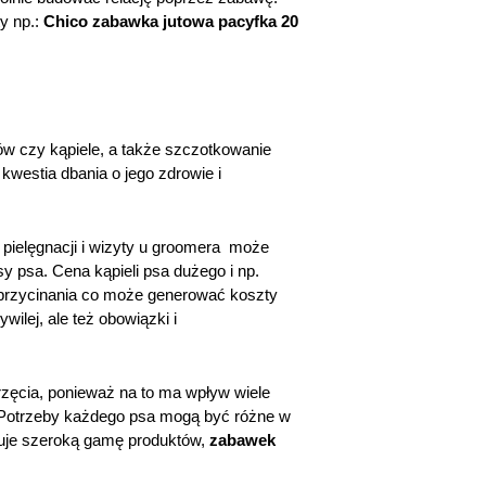
y np.:
Chico zabawka jutowa pacyfka 20
ów czy kąpiele, a także szczotkowanie
kwestia dbania o jego zdrowie i
ielęgnacji i wizyty u groomera może
y psa. Cena kąpieli psa dużego i np.
 przycinania co może generować koszty
wilej, ale też obowiązki i
erzęcia, ponieważ na to ma wpływ wiele
i. Potrzeby każdego psa mogą być różne w
eruje szeroką gamę produktów,
zabawek