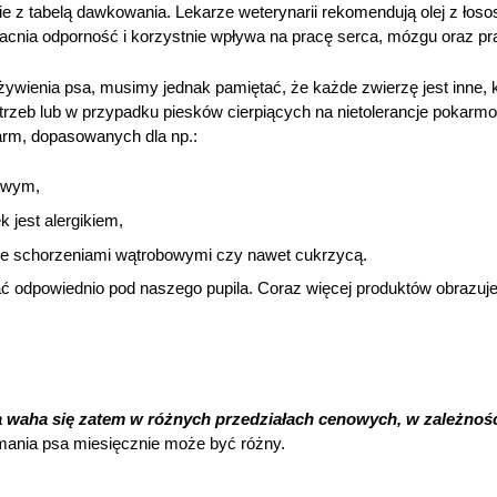
e z tabelą dawkowania. Lekarze weterynarii rekomendują olej z łosos
acnia odporność i korzystnie wpływa na pracę serca, mózgu oraz p
ywienia psa, musimy jednak pamiętać, że każde zwierzę jest inne, 
rzeb lub w przypadku piesków cierpiących na nietolerancje pokarmow
arm, dopasowanych dla np.:
owym,
k jest alergikiem,
ze schorzeniami wątrobowymi czy nawet cukrzycą.
 odpowiednio pod naszego pupila. Coraz więcej produktów obrazuje 
a waha się zatem w różnych przedziałach cenowych, w zależnośc
ymania psa miesięcznie może być różny.