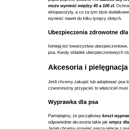
może wynieść między 40 a 100 zł.
Ochron
ektopasożyty, a co za tym idzie dodatkow
wynieść nawet do kilku tysięcy złotych.
Ubezpieczenia zdrowotne dla
Istnieją też towarzystwa ubezpieczeniowe, 
psa. Kwoty składek ubezpieczeniowych różn
Akcesoria i pielęgnacj
Jeśli chcemy zakupić lub adoptować psa 
czworonożny przyjaciel, to właściciel mu
Wyprawka dla psa
Pamiętajmy, że początkowy
koszt wypraw
odpowiednie akcesoria takie jak
smycz dla
Jeżeli chcemy rozwijać naszą relację z p