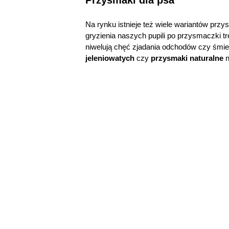
Przysmaki dla psa
Na rynku istnieje też wiele wariantów prz
gryzienia naszych pupili po przysmaczki t
niwelują chęć zjadania odchodów czy śmieci
jeleniowatych
czy
przysmaki naturalne
n