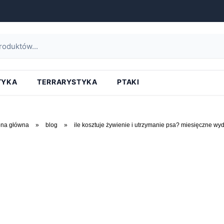
TYKA
TERRARYSTYKA
PTAKI
ona główna
»
blog
»
ile kosztuje żywienie i utrzymanie psa? miesięczne wyd