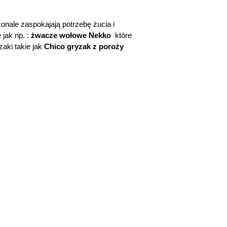
onale zaspokajają potrzebę żucia i
 jak np. :
żwacze wołowe Nekko
które
zaki takie jak
Chico gryzak z poroży