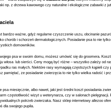
ki np. z drzewa kawowego czy naturalne i ekologiczne zabawki z jut
aciela
est bardzo ważne, gdyż regularne czyszczenie uszu, obcinanie pazur
o chorób i schorzeń dermatologicznych. Posiadanie psa to nie tylko 
szystkich domowników.
wojego psa w swoim domu, możesz umówić się do groomera. Koszt p
aju włosa lub sierści. Ceny mogą być różne – wszystko zależy od ras
padku ras małych. Niektóre rasy wymagają częstszych kąpieli czy
pamiętać, ze posiadanie zwierzęcia to nie tylko wielka radość i przy
ie psa miesięcznie, albo nawet, jaki jest średni koszt posiadania zwi
karm częstotliwość wizyt u weterynarza, czy w salonach pielęgnacj
ndywidualnych potrzeb zwierzaka. Nasz sklep internetowy allezoo of
ś dla swojego pupila.