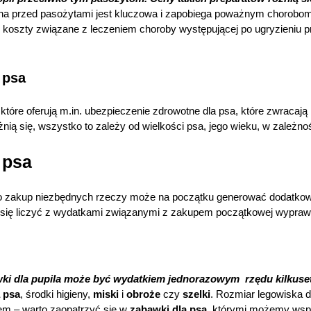
a przed pasożytami jest kluczowa i zapobiega poważnym chorobom
e koszty związane z leczeniem choroby występującej po ugryzieniu 
 psa
które oferują m.in. ubezpieczenie zdrowotne dla psa, które zwracają
ią się, wszystko to zależy od wielkości psa, jego wieku, w zależnoś
a psa
to zakup niezbędnych rzeczy może na początku generować dodatkow
si się liczyć z wydatkami związanymi z zakupem początkowej wyprawk
ki dla pupila może być wydatkiem jednorazowym rzędu kilkuset
 psa
, środki higieny,
miski
i
obroże
czy
szelki
. Rozmiar legowiska d
sem – warto zaopatrzyć się w
zabawki dla psa
, którymi możemy wspó