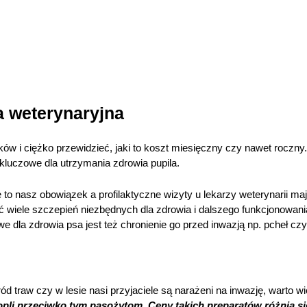
a weterynaryjna
ników i ciężko przewidzieć, jaki to koszt miesięczny czy nawet roc
 kluczowe dla utrzymania zdrowia pupila.
 to nasz obowiązek a profilaktyczne wizyty u lekarzy weterynarii ma
ć wiele szczepień niezbędnych dla zdrowia i dalszego funkcjonowani
e dla zdrowia psa jest też chronienie go przed inwazją np. pcheł cz
d traw czy w lesie nasi przyjaciele są narażeni na inwazję, warto 
ropli przeciwko tym pasożytom. Ceny takich preparatów różnią si