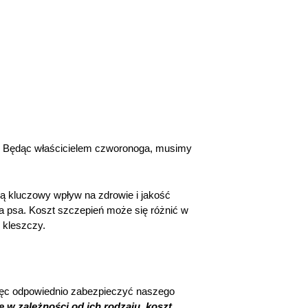
zny. Będąc właścicielem czworonoga, musimy
ją kluczowy wpływ na zdrowie i jakość
a psa. Koszt szczepień może się różnić w
y kleszczy.
więc odpowiednio zabezpieczyć naszego
ę w zależności od ich rodzaju, koszt