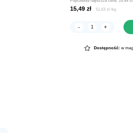
Poprzednia najniższa cena:
15,49
zł
15,49
zł
51,63
zł
/
kg
-
+
ilość
CHICO
Gryzak
z
POROŻY
Dostępność:
w mag
JELENIOWATYCH
Hard
S