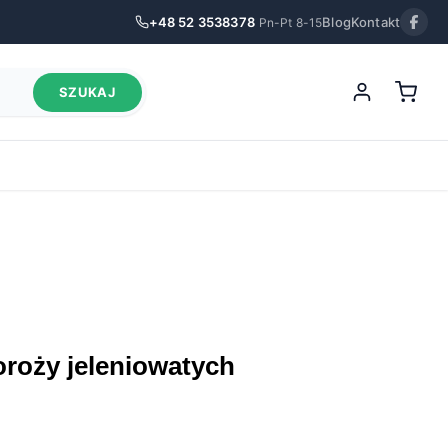
+48 52 3538378
Blog
Kontakt
Pn-Pt 8-15
SZUKAJ