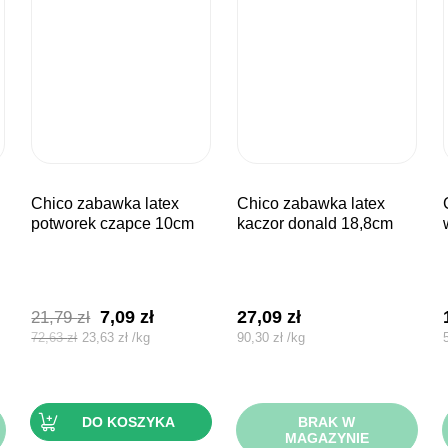
chico zabawka latex
chico zabawka latex
chico za
potworek czapce 10cm
kaczor donald 18,8cm
Pierwotna
Aktualna
7,09
zł
27,09
zł
21,79
zł
cena
cena
72,63
zł
23,63
zł
/
kg
90,30
zł
/
kg
wynosiła:
wynosi:
21,79 zł.
7,09 zł.
DO KOSZYKA
BRAK W
MAGAZYNIE