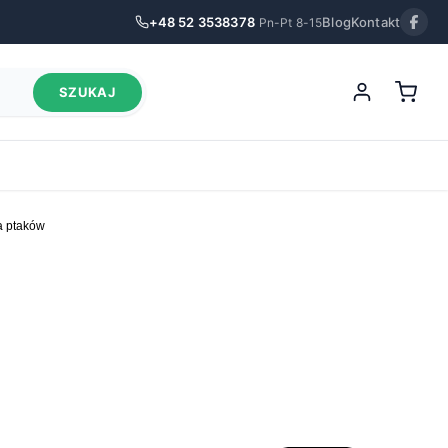
+48 52 3538378
Blog
Kontakt
Pn-Pt 8-15
SZUKAJ
a ptaków