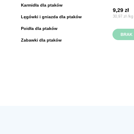
Karmidła dla ptaków
9,29
zł
30,97
zł
/
kg
Lęgówki i gniazda dla ptaków
Poidła dla ptaków
BRAK 
Zabawki dla ptaków