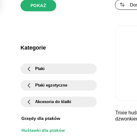
POKAŻ
Kategorie
Ptaki
Ptaki egzotyczne
Akcesoria do klatki
trixie huśtawka dla ptaków z
Grzędy dla ptaków
dzwonkie
Huśtawki dla ptaków