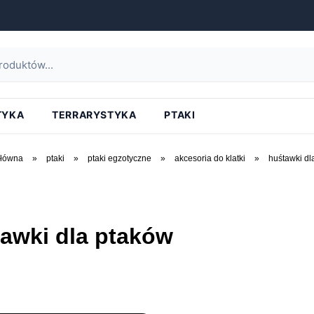
TYKA
TERRARYSTYKA
PTAKI
główna
»
ptaki
»
ptaki egzotyczne
»
akcesoria do klatki
»
huśtawki dl
awki dla ptaków