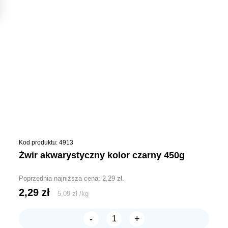
Kod produktu: 4913
żwir akwarystyczny kolor czarny 450g
Poprzednia najniższa cena:
2,29
zł
.
2,29
zł
5,09
zł
/
kg
-
+
ilość