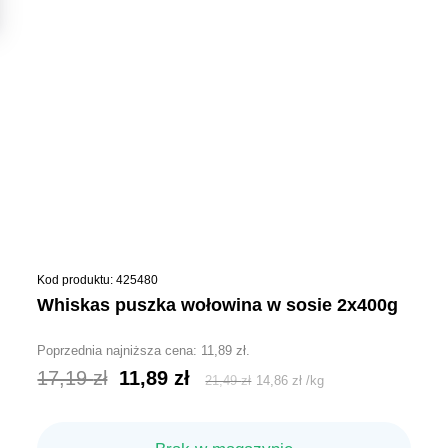
Kod produktu: 425480
whiskas puszka wołowina w sosie 2x400g
Poprzednia najniższa cena:
11,89
zł
.
Pierwotna
Aktualna
17,19
zł
11,89
zł
21,49
zł
14,86
zł
/
kg
cena
cena
wynosiła:
wynosi: