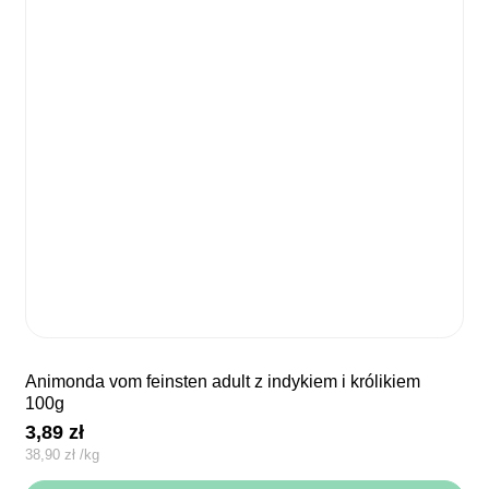
animonda vom feinsten adult z indykiem i królikiem
100g
3,89
zł
38,90
zł
/
kg