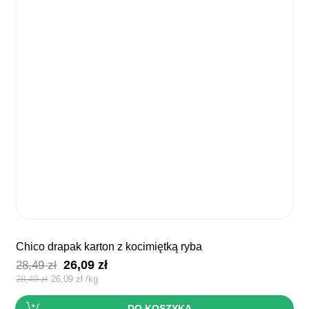
chico drapak karton z kocimiętką ryba
Pierwotna
Aktualna
26,09
zł
28,49
zł
cena
cena
28,49
zł
26,09
zł
/
kg
wynosiła:
wynosi:
DO KOSZYKA