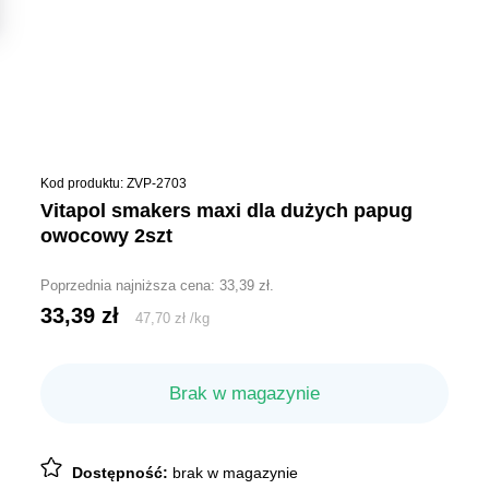
Kod produktu: ZVP-2703
vitapol smakers maxi dla dużych papug
owocowy 2szt
Poprzednia najniższa cena:
33,39
zł
.
33,39
zł
47,70
zł
/
kg
Brak w magazynie
Dostępność:
brak w magazynie