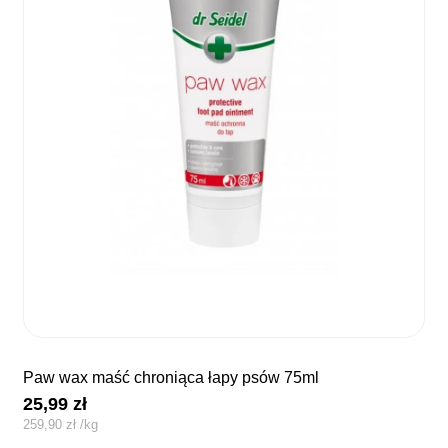
paw wax maść chroniąca łapy psów 75ml
25,99
zł
259,90
zł
/
kg