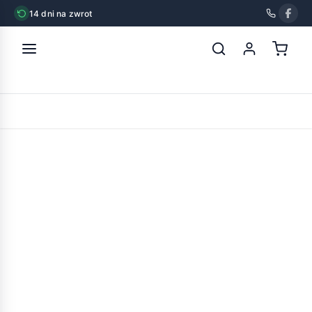
14 dni na zwrot
strona główna
»
vitapol smakers maxi dla dużych papug owocowy
2szt
POWRÓT