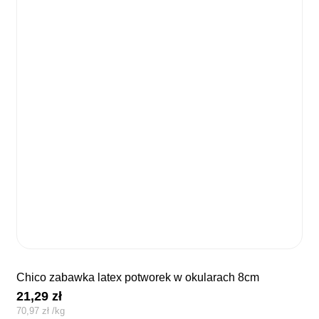
chico zabawka latex potworek w okularach 8cm
21,29
zł
70,97
zł
/
kg