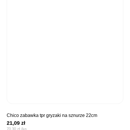
chico zabawka tpr gryzaki na sznurze 22cm
21,09
zł
70,30
zł
/
kg