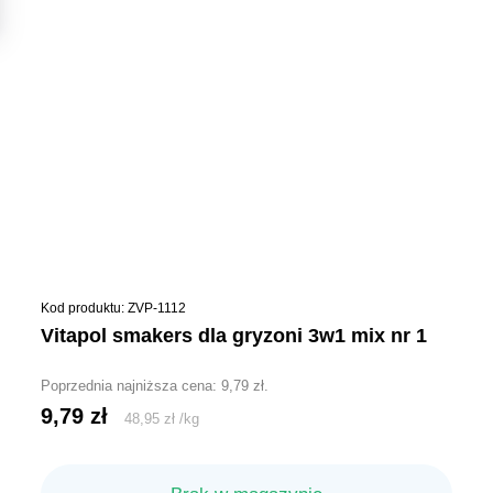
Kod produktu: ZVP-1112
vitapol smakers dla gryzoni 3w1 mix nr 1
Poprzednia najniższa cena:
9,79
zł
.
9,79
zł
48,95
zł
/
kg