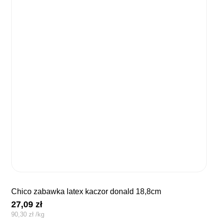
chico zabawka latex kaczor donald 18,8cm
27,09
zł
90,30
zł
/
kg