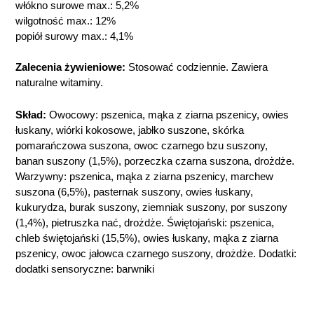
włókno surowe max.: 5,2%
wilgotność max.: 12%
popiół surowy max.: 4,1%
Zalecenia żywieniowe:
Stosować codziennie. Zawiera
naturalne witaminy.
Skład:
Owocowy: pszenica, mąka z ziarna pszenicy, owies
łuskany, wiórki kokosowe, jabłko suszone, skórka
pomarańczowa suszona, owoc czarnego bzu suszony,
banan suszony (1,5%), porzeczka czarna suszona, drożdże.
Warzywny: pszenica, mąka z ziarna pszenicy, marchew
suszona (6,5%), pasternak suszony, owies łuskany,
kukurydza, burak suszony, ziemniak suszony, por suszony
(1,4%), pietruszka nać, drożdże. Świętojański: pszenica,
chleb świętojański (15,5%), owies łuskany, mąka z ziarna
pszenicy, owoc jałowca czarnego suszony, drożdże. Dodatki:
dodatki sensoryczne: barwniki