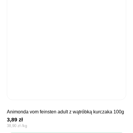
animonda vom feinsten adult z wątróbką kurczaka 100g
3,89
zł
38,90
zł
/
kg