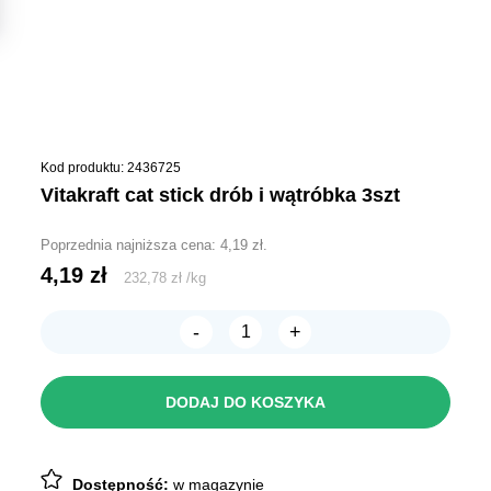
Kod produktu: 2436725
vitakraft cat stick drób i wątróbka 3szt
Poprzednia najniższa cena:
4,19
zł
.
4,19
zł
232,78
zł
/
kg
-
+
ilość
Vitakraft
Cat
Stick
DODAJ DO KOSZYKA
Drób
i
Wątróbka
3szt
Dostępność:
w magazynie