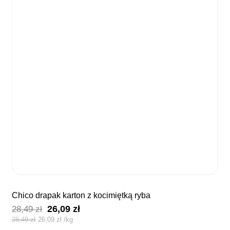
chico drapak karton z kocimiętką ryba
Pierwotna
Aktualna
26,09
zł
28,49
zł
cena
cena
28,49
zł
26,09
zł
/
kg