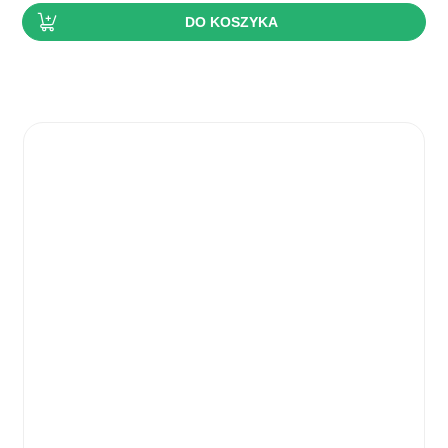
wynosiła:
wynosi:
DO KOSZYKA
28,49 zł.
26,09 zł.