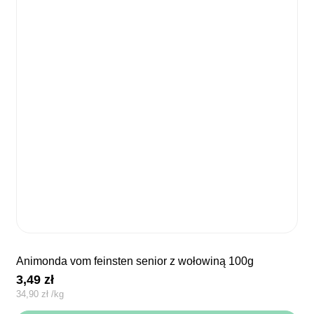
animonda vom feinsten senior z wołowiną 100g
3,49
zł
34,90
zł
/
kg