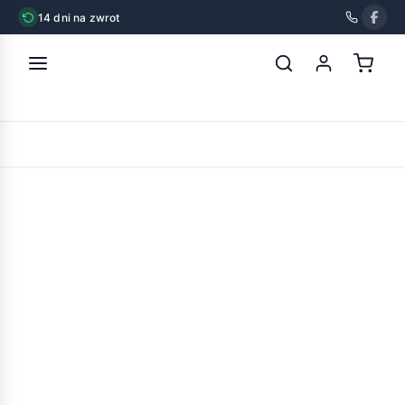
14 dni na zwrot
strona główna
»
vitakraft cat stick drób i wątróbka 3szt
POWRÓT