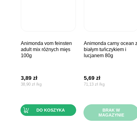
animonda vom feinsten
animonda carny ocean z
adult mix różnych mięs
białym tuńczykiem i
100g
lucjanem 80g
3,89
zł
5,69
zł
38,90
zł
/
kg
71,13
zł
/
kg
DO KOSZYKA
BRAK W
MAGAZYNIE