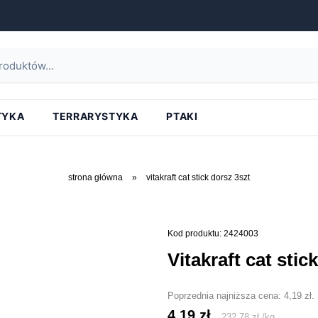
TYKA
TERRARYSTYKA
PTAKI
strona główna
»
vitakraft cat stick dorsz 3szt
Kod produktu: 2424003
vitakraft cat sti
Poprzednia najniższa cena:
4,19
zł
.
4,19
zł
232,78
zł
/
kg