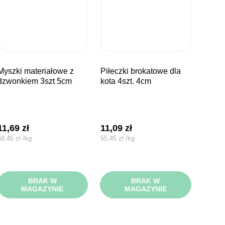
ateriałowe z
piłeczki brokatowe dla
dzwonkiem 3szt 5cm
kota 4szt. 4cm
11,69
zł
11,09
zł
58,45
zł
/
kg
55,45
zł
/
kg
BRAK W
BRAK W
MAGAZYNIE
MAGAZYNIE