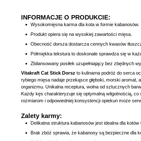
INFORMACJE O PRODUKCIE:
Wysokomięsna karma dla kota w formie kabanosów.
Produkt opiera się na wysokiej zawartości mięsa.
Obecność dorsza dostarcza cennych kwasów tłusz
Półmiękka tekstura to doskonale sprawdza się w każde
Zbilansowany posiłek uzupełniający bez zbędnych wy
Vitakraft Cat Stick Dorsz
to kulinarna podróż do serca 
rybiego mięsa nadaje przekąsce głęboki, morski aromat, 
organizmu. Unikalna receptura, wolna od sztucznych ba
Każdy kęs charakteryzuje się optymalną wilgotnością, co s
rozmiarom i odpowiedniej konsystencji opiekun może serw
Zalety karmy:
Delikatna struktura kabanosów jest idealna dla kotó
Brak zbóż sprawia, że kabanosy są bezpieczne dla 