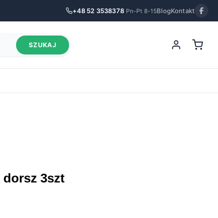
+48 52 3538378
Blog
Kontakt
Pn-Pt 8-15
SZUKAJ
ck dorsz 3szt