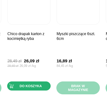
chico drapak karton z
myszki piszczące 6szt.
myszki m
kocimiętką ryba
6cm
Pierwotna
Aktualna
26,09
zł
16,89
zł
28,49
zł
cena
cena
28,49
zł
26,09
zł
/
kg
84,45
zł
/
kg
wynosiła:
wynosi:
28,49 zł.
26,09 zł.
DO KOSZYKA
BRAK W
MAGAZYNIE