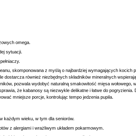
czowych omega.
j sytuacji.
pełniaczy.
oceanu, skomponowana z myślą o najbardziej wymagających kocich p
ale dostarcza również niezbędnych składników mineralnych wspieraj
rwników, pozwala wydobyć naturalną smakowitość mięsa wołowego, w
prawia, że kabanosy są niezwykle delikatne i łatwe do pogryzienia. 
ować mniejsze porcje, kontrolując tempo jedzenia pupila.
w w każdym wieku, w tym dla seniorów.
kotów z alergiami i wrażliwym układem pokarmowym.