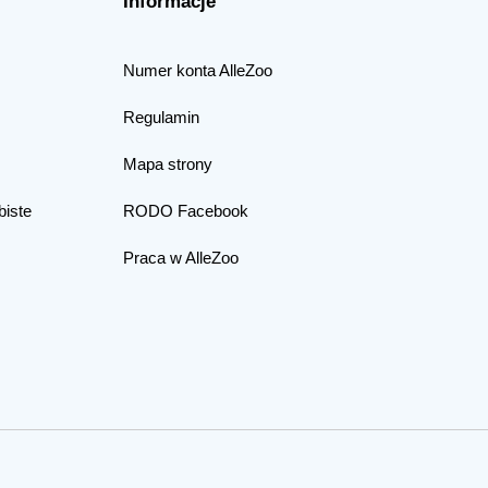
Informacje
Numer konta AlleZoo
Regulamin
Mapa strony
biste
RODO Facebook
Praca w AlleZoo