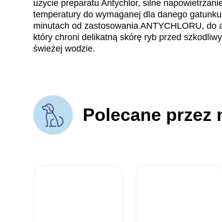
użycie preparatu Antychlor, silne napowietrzani
temperatury do wymaganej dla danego gatunku r
minutach od zastosowania ANTYCHLORU, do 
który chroni delikatną skórę ryb przed szkodli
świeżej wodzie.
Polecane przez 