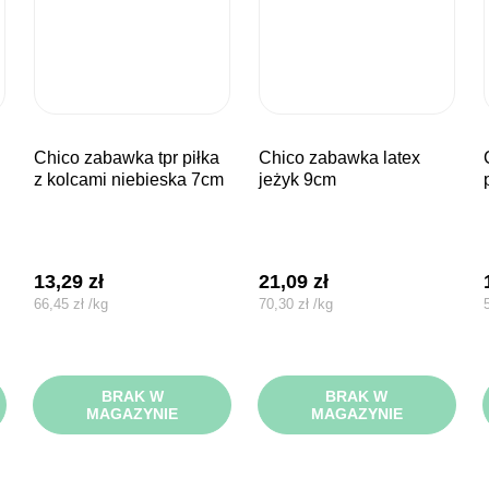
chico zabawka tpr piłka
chico zabawka latex
chico za
z kolcami niebieska 7cm
jeżyk 9cm
13,29
zł
21,09
zł
66,45
zł
/
kg
70,30
zł
/
kg
BRAK W
BRAK W
MAGAZYNIE
MAGAZYNIE