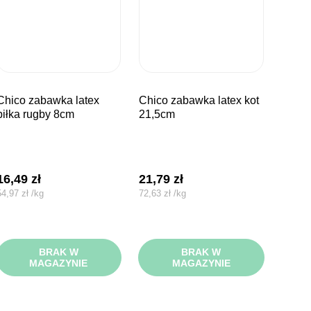
bawka latex
chico zabawka latex kot
piłka rugby 8cm
21,5cm
16,49
zł
21,79
zł
54,97
zł
/
kg
72,63
zł
/
kg
BRAK W
BRAK W
MAGAZYNIE
MAGAZYNIE