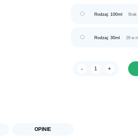
Rodzaj: 100ml
Brak
Rodzaj: 30ml
29 w 
-
+
ilość
Tropical
preparat
ANTYCHLOR
OPINIE