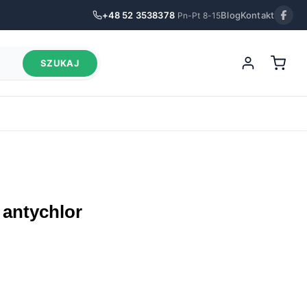
+48 52 3538378
Blog
Kontakt
Pn-Pt 8-15
SZUKAJ
t antychlor