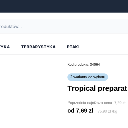
strona główna
»
tropical preparat antychlor
TYKA
TERRARYSTYKA
PTAKI
Kod produktu: 34064
2 warianty do wyboru
tropical prepara
Poprzednia najniższa cena:
7,29
zł
.
od 
7,69
zł
76,90
zł
/
kg