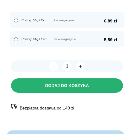
Rodzaj: 54g / 2szt.
9 w magazynie
6,89
zł
Rodzaj: 84g / 1szt.
26 w magazynie
5,59
zł
-
+
ilość
TRIXIE
Sól
dla
DODAJ DO KOSZYKA
gryzoni
NATURALNA
z
uchwytem
Bezpłatna dostawa od 149 zł