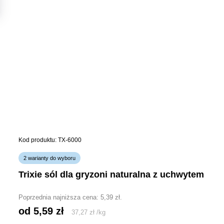
Kod produktu: TX-6000
2 warianty do wyboru
trixie sól dla gryzoni naturalna z uchwytem
Poprzednia najniższa cena:
5,39
zł
.
od 
5,59
zł
37,27
zł
/
kg