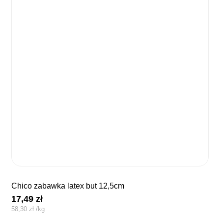
chico zabawka latex but 12,5cm
17,49
zł
58,30
zł
/
kg