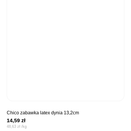
chico zabawka latex dynia 13,2cm
14,59
zł
48,63
zł
/
kg