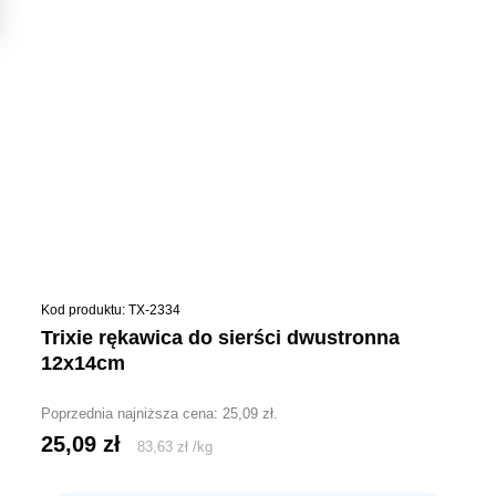
Kod produktu: TX-2334
trixie rękawica do sierści dwustronna
12x14cm
Poprzednia najniższa cena:
25,09
zł
.
25,09
zł
83,63
zł
/
kg