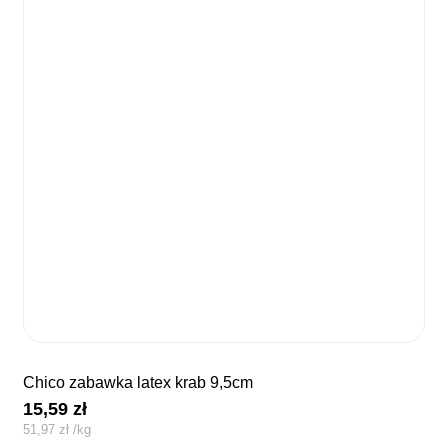
chico zabawka latex krab 9,5cm
15,59
zł
51,97
zł
/
kg