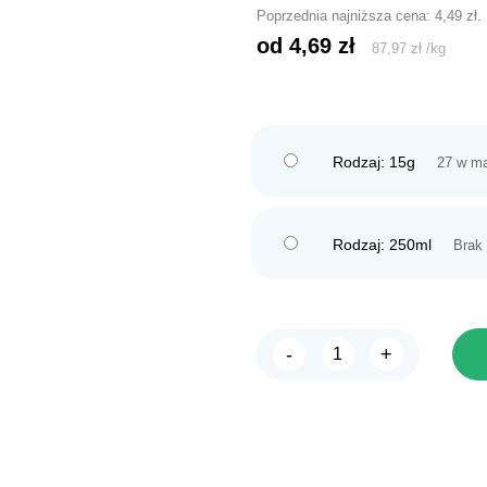
Poprzednia najniższa cena:
4,49
zł
.
od 
4,69
zł
87,97
zł
/
kg
Rodzaj: 15g
27 w m
Rodzaj: 250ml
Brak
-
+
ilość
TETRA
Min
Granules