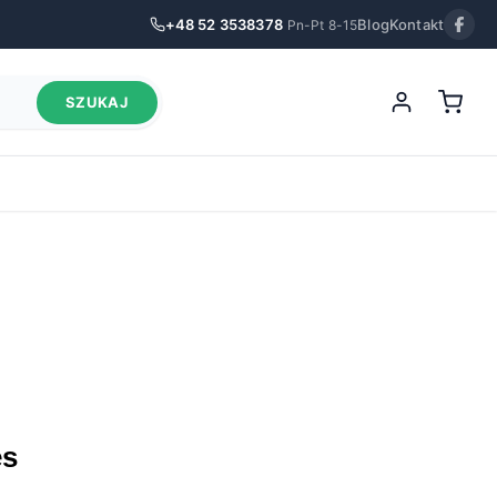
+48 52 3538378
Blog
Kontakt
Pn-Pt 8-15
SZUKAJ
es