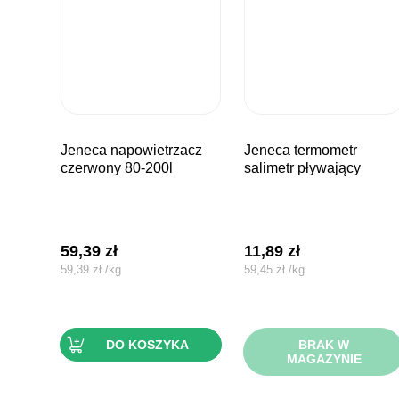
jeneca napowietrzacz
jeneca termometr
czerwony 80-200l
salimetr pływający
59,39
zł
11,89
zł
59,39
zł
/
kg
59,45
zł
/
kg
DO KOSZYKA
BRAK W
MAGAZYNIE