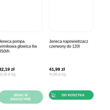
ompa
jeneca napowietrzacz
wirnikowa głowica 6w
czerwony do 120l
450l/h
42,19
zł
41,99
zł
42,19
zł
/
kg
41,99
zł
/
kg
BRAK W
DO KOSZYKA
MAGAZYNIE