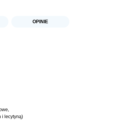
OPINIE
nowe,
i lecytyną)