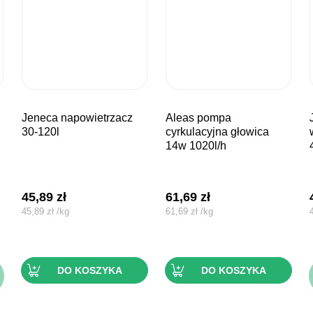
jeneca napowietrzacz
aleas pompa
jeneca p
30-120l
cyrkulacyjna głowica
14w 1020l/h
45,89
zł
61,69
zł
45,89
zł
/
kg
61,69
zł
/
kg
DO KOSZYKA
DO KOSZYKA