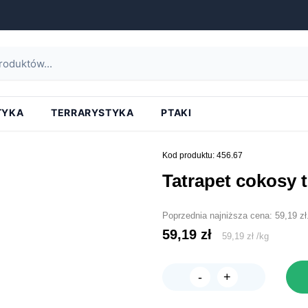
strona główna
»
tatrapet cokosy truskawkowe 100szt.
TYKA
TERRARYSTYKA
PTAKI
Kod produktu: 456.67
tatrapet cokosy
Poprzednia najniższa cena:
59,19
zł
59,19
zł
59,19
zł
/
kg
-
+
ilość
TATRAPET
Cokosy