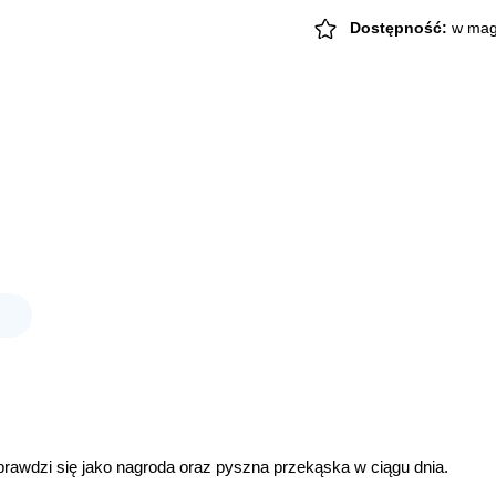
truskawkowe
100szt.
Dostępność:
w mag
prawdzi się jako nagroda oraz pyszna przekąska w ciągu dnia.