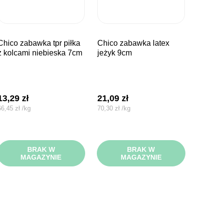
wka tpr piłka
chico zabawka latex
z kolcami niebieska 7cm
jeżyk 9cm
13,29
zł
21,09
zł
66,45
zł
/
kg
70,30
zł
/
kg
BRAK W
BRAK W
MAGAZYNIE
MAGAZYNIE