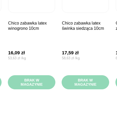
chico zabawka latex
chico zabawka latex
chico zaba
winogrono 10cm
świnka siedząca 10cm
16,09
zł
17,59
zł
53,63
zł
/
kg
58,63
zł
/
kg
BRAK W
BRAK W
MAGAZYNIE
MAGAZYNIE