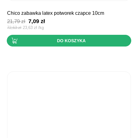
chico zabawka latex potworek czapce 10cm
Pierwotna
Aktualna
7,09
zł
21,79
zł
cena
cena
72,63
zł
23,63
zł
/
kg
wynosiła:
wynosi:
DO KOSZYKA
21,79 zł.
7,09 zł.