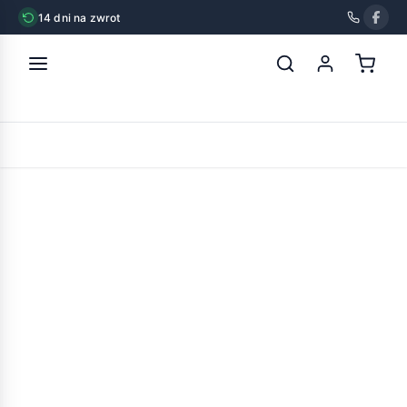
14 dni na zwrot
strona główna
»
szampon professional maltańczyk 250ml
POWRÓT