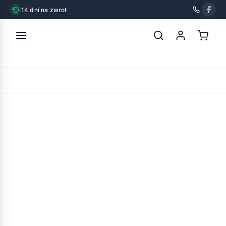
14 dni na zwrot
strona główna
»
strong pets żwirek bentonitowy compact
naturalny
POWRÓT