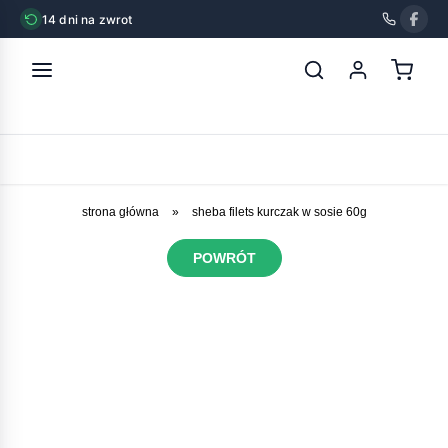
14 dni na zwrot
strona główna
»
sheba filets kurczak w sosie 60g
POWRÓT