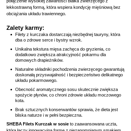
połączenie wysokiej zawartości białka zwierzęcego z
lekkostrawną formą, która wspiera kondycję mięśniową bez
obciążania układu trawiennego.
Zalety karmy:
Filety z kurczaka dostarczają niezbędnej tauryny, która
dba o zdrowe serce i bystry wzrok.
Unikalna tekstura mięsa zachęca do gryzienia, co
dodatkowo zwiększa atrakcyjność pokarmu dla
domowych drapieżników.
Naturalne składniki pochodzenia zwierzęcego gwarantują
doskonałą przyswajalność i bezpieczeństwo delikatnego
układu pokarmowego.
Obecność aromatycznego sosu skutecznie zwiększa
spożycie płynów, co chroni zdrowie układu moczowego
kota.
Brak sztucznych konserwantów sprawia, że dieta jest
bliska naturze i w pełni bezpieczna.
SHEBA Filets Kurczak w sosie
to zaawansowana uczta,
która łączy innowacyjną formę z niezapomnianym smakiem