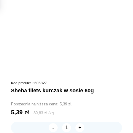
Kod produktu: 606827
sheba filets kurczak w sosie 60g
Poprzednia najniższa cena:
5,39
zł
.
5,39
zł
89,83
zł
/
kg
-
+
ilość