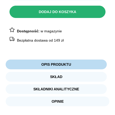
SHEBA
Filets
Kurczak
DODAJ DO KOSZYKA
w
sosie
60g
Dostępność:
w magazynie
Bezpłatna dostawa od 149 zł
OPIS PRODUKTU
SKŁAD
SKŁADNIKI ANALITYCZNE
OPINIE