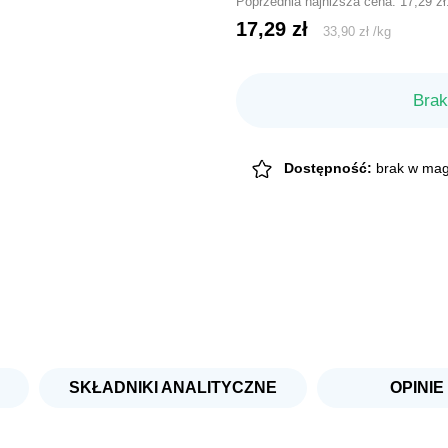
Poprzednia najniższa cena:
17,29
zł
17,29
zł
33,90
zł
/
kg
Brak
Dostępność:
brak w mag
SKŁADNIKI ANALITYCZNE
OPINIE