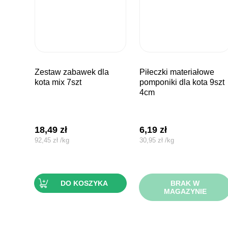
zestaw zabawek dla
piłeczki materiałowe
kota mix 7szt
pomponiki dla kota 9szt
4cm
18,49
zł
6,19
zł
92,45
zł
/
kg
30,95
zł
/
kg
DO KOSZYKA
BRAK W
MAGAZYNIE