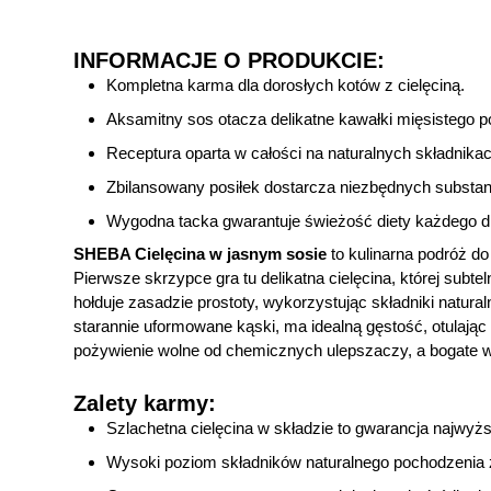
INFORMACJE O PRODUKCIE:
Kompletna karma dla dorosłych kotów z cielęciną.
Aksamitny sos otacza delikatne kawałki mięsistego 
Receptura oparta w całości na naturalnych składnikac
Zbilansowany posiłek dostarcza niezbędnych substan
Wygodna tacka gwarantuje świeżość diety każdego d
SHEBA Cielęcina w jasnym sosie
to kulinarna podróż d
Pierwsze skrzypce gra tu delikatna cielęcina, której subt
hołduje zasadzie prostoty, wykorzystując składniki natura
starannie uformowane kąski, ma idealną gęstość, otulając m
pożywienie wolne od chemicznych ulepszaczy, a bogate w 
Zalety karmy:
Szlachetna cielęcina w składzie to gwarancja najwyż
Wysoki poziom składników naturalnego pochodzenia 