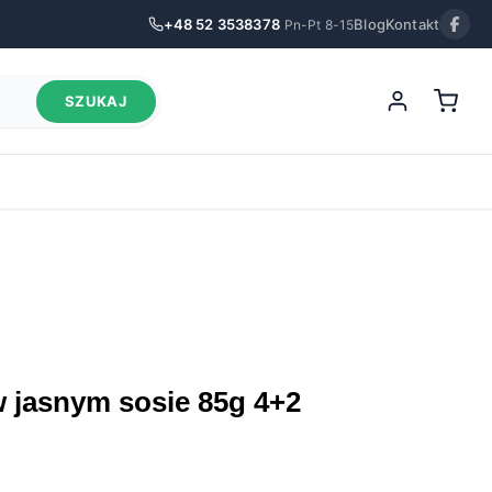
+48 52 3538378
Blog
Kontakt
Pn-Pt 8-15
SZUKAJ