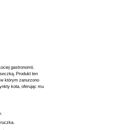
ociej gastronomii.
iseczką. Produkt ten
s, w którym zanurzono
tynkty kota, oferując mu
y.
mruczka.