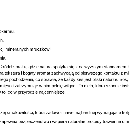
pokarmu.
h.
cji mineralnych mruczkowi.
nia.
o źródeł smaku, gdzie natura spotyka się z najwyższym standardem k
elna tekstura i bogaty aromat zachwycają od pierwszego kontaktu z m
lnego pochodzenia, co sprawia, że każdy kęs jest bliski naturze. So
ięso i zatrzymując w nim pełnię wilgoci. To dieta, która szanuje ins
to, co w przyrodzie najcenniejsze.
szej smakowitości, która zadowoli nawet najbardziej wymagające kot
zapewnia bezpieczeństwo i wspiera naturalne procesy trawienne u 