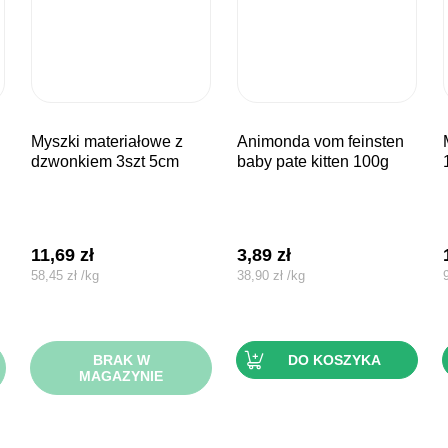
myszki materiałowe z
animonda vom feinsten
myszki fut
dzwonkiem 3szt 5cm
baby pate kitten 100g
11,69
zł
3,89
zł
58,45
zł
/
kg
38,90
zł
/
kg
BRAK W
DO KOSZYKA
MAGAZYNIE