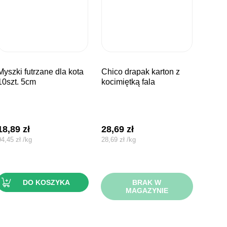
rzane dla kota
chico drapak karton z
10szt. 5cm
kocimiętką fala
18,89
zł
28,69
zł
94,45
zł
/
kg
28,69
zł
/
kg
DO KOSZYKA
BRAK W
MAGAZYNIE