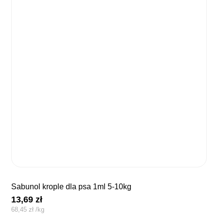
sabunol krople dla psa 1ml 5-10kg
13,69
zł
68,45
zł
/
kg