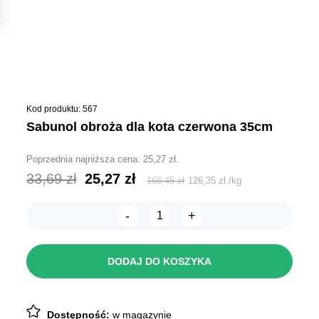
Kod produktu: 567
sabunol obroża dla kota czerwona 35cm
Poprzednia najniższa cena:
25,27
zł
.
Pierwotna
Aktualna
33,69
zł
25,27
zł
168,45
zł
126,35
zł
/
kg
cena
cena
-
+
wynosiła:
wynosi:
ilość
Sabunol
33,69 zł.
25,27 zł.
obroża
dla
DODAJ DO KOSZYKA
kota
Czerwona
35cm
Dostępność:
w magazynie