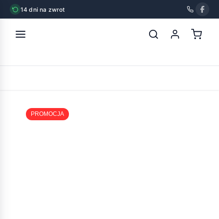
14 dni na zwrot
strona główna
»
sabunol obroża dla kota czerwona 35cm
POWRÓT
PROMOCJA