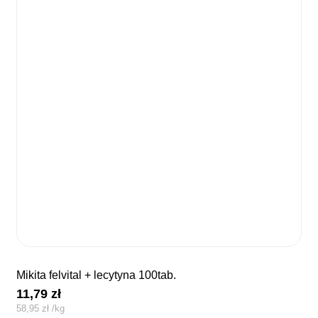
mikita felvital + lecytyna 100tab.
11,79
zł
58,95
zł
/
kg