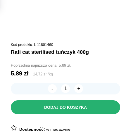
Kod produktu: L-11801460
rafi cat sterilised tuńczyk 400g
Poprzednia najniższa cena:
5,89
zł
.
5,89
zł
14,72
zł
/
kg
-
+
ilość
RAFI
Cat
Sterilised
DODAJ DO KOSZYKA
Tuńczyk
400g
Dostępność:
w magazynie