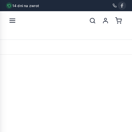
14 dni na zwrot
strona główna
»
rafi cat sterilised tuńczyk 400g
POWRÓT