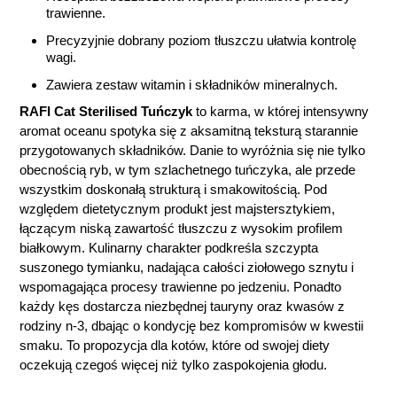
trawienne.
Precyzyjnie dobrany poziom tłuszczu ułatwia kontrolę
wagi.
Zawiera zestaw witamin i składników mineralnych
.
RAFI Cat Sterilised Tuńczyk
to karma, w której intensywny
aromat oceanu spotyka się z aksamitną teksturą starannie
przygotowanych składników. Danie to wyróżnia się nie tylko
obecnością ryb, w tym szlachetnego tuńczyka, ale przede
wszystkim doskonałą strukturą i smakowitością. Pod
względem dietetycznym produkt jest majstersztykiem,
łączącym niską zawartość tłuszczu z wysokim profilem
białkowym. Kulinarny charakter podkreśla szczypta
suszonego tymianku, nadająca całości ziołowego sznytu i
wspomagająca procesy trawienne po jedzeniu. Ponadto
każdy kęs dostarcza niezbędnej tauryny oraz kwasów z
rodziny n-3, dbając o kondycję bez kompromisów w kwestii
smaku. To propozycja dla kotów, które od swojej diety
oczekują czegoś więcej niż tylko zaspokojenia głodu.