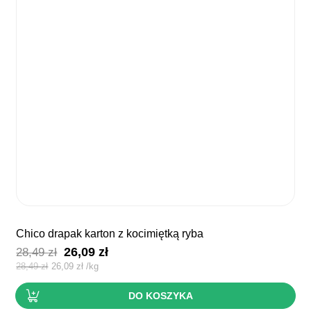
chico drapak karton z kocimiętką ryba
Pierwotna
Aktualna
26,09
zł
28,49
zł
cena
cena
28,49
zł
26,09
zł
/
kg
wynosiła:
wynosi:
DO KOSZYKA
28,49 zł.
26,09 zł.