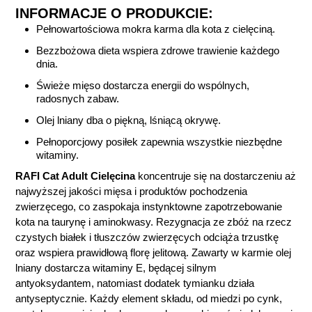
INFORMACJE O PRODUKCIE:
Pełnowartościowa mokra karma dla kota z cielęciną.
Bezzbożowa dieta wspiera zdrowe trawienie każdego
dnia.
Świeże mięso dostarcza energii do wspólnych,
radosnych zabaw.
Olej lniany dba o piękną, lśniącą okrywę.
Pełnoporcjowy posiłek zapewnia wszystkie niezbędne
witaminy.
RAFI Cat Adult Cielęcina
koncentruje się na dostarczeniu aż
najwyższej jakości mięsa i produktów pochodzenia
zwierzęcego, co zaspokaja instynktowne zapotrzebowanie
kota na taurynę i aminokwasy. Rezygnacja ze zbóż na rzecz
czystych białek i tłuszczów zwierzęcych odciąża trzustkę
oraz wspiera prawidłową florę jelitową. Zawarty w karmie olej
lniany dostarcza witaminy E, będącej silnym
antyoksydantem, natomiast dodatek tymianku działa
antyseptycznie. Każdy element składu, od miedzi po cynk,