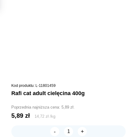
Kod produktu: L-11801459
rafi cat adult cielęcina 400g
Poprzednia najniższa cena:
5,89
zł
.
5,89
zł
14,72
zł
/
kg
-
+
ilość