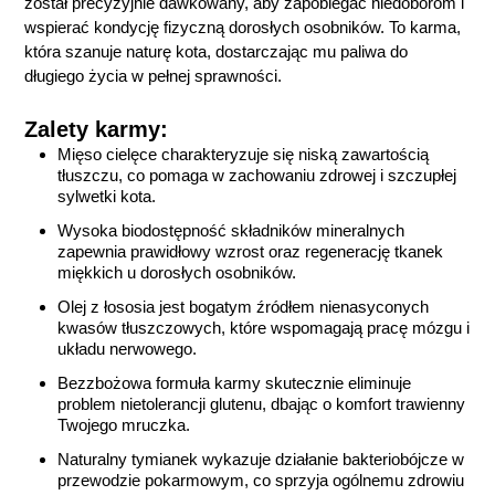
został precyzyjnie dawkowany, aby zapobiegać niedoborom i
wspierać kondycję fizyczną dorosłych osobników. To karma,
która szanuje naturę kota, dostarczając mu paliwa do
długiego życia w pełnej sprawności.
Zalety karmy:
Mięso cielęce charakteryzuje się niską zawartością
tłuszczu, co pomaga w zachowaniu zdrowej i szczupłej
sylwetki kota.
Wysoka biodostępność składników mineralnych
zapewnia prawidłowy wzrost oraz regenerację tkanek
miękkich u dorosłych osobników.
Olej z łososia jest bogatym źródłem nienasyconych
kwasów tłuszczowych, które wspomagają pracę mózgu i
układu nerwowego.
Bezzbożowa formuła karmy skutecznie eliminuje
problem nietolerancji glutenu, dbając o komfort trawienny
Twojego mruczka.
Naturalny tymianek wykazuje działanie bakteriobójcze w
przewodzie pokarmowym, co sprzyja ogólnemu zdrowiu