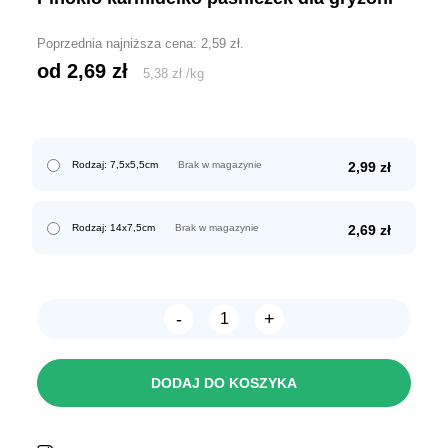
Poprzednia najniższa cena:
2,59
zł
.
od 
2,69
zł
5,38
zł
/
kg
Rodzaj: 7,5x5,5cm
Brak w magazynie
2,99
zł
Rodzaj: 14x7,5cm
Brak w magazynie
2,69
zł
-
+
ilość
PINOKIO
Karmidełko
PAŚNICZEK
DODAJ DO KOSZYKA
dla
gryzoni