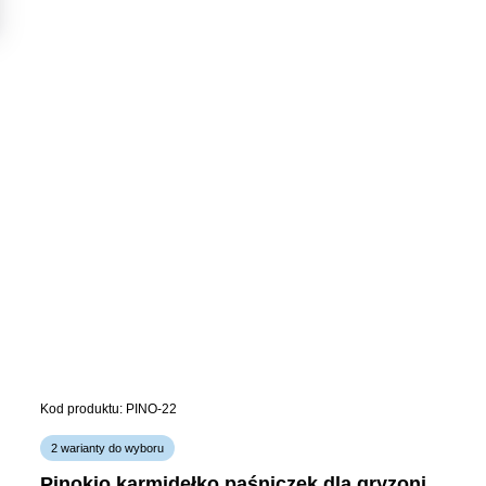
Kod produktu: PINO-22
2 warianty do wyboru
pinokio karmidełko paśniczek dla gryzoni