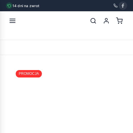
14 dni na zwrot
strona główna
»
pet republic wątróbka z warzywami w sosie
1250g
POWRÓT
PROMOCJA