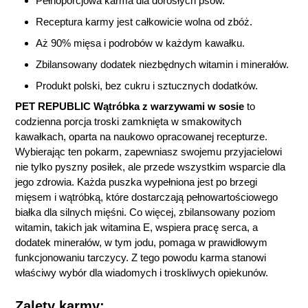
Pełnoporcjowa karma dla dorosłych psów.
Receptura karmy jest całkowicie wolna od zbóż.
Aż 90% mięsa i podrobów w każdym kawałku.
Zbilansowany dodatek niezbędnych witamin i minerałów.
Produkt polski, bez cukru i sztucznych dodatków.
PET REPUBLIC Wątróbka z warzywami w sosie
to
codzienna porcja troski zamknięta w smakowitych
kawałkach, oparta na naukowo opracowanej recepturze.
Wybierając ten pokarm, zapewniasz swojemu przyjacielowi
nie tylko pyszny posiłek, ale przede wszystkim wsparcie dla
jego zdrowia. Każda puszka wypełniona jest po brzegi
mięsem i wątróbką, które dostarczają pełnowartościowego
białka dla silnych mięśni. Co więcej, zbilansowany poziom
witamin, takich jak witamina E, wspiera pracę serca, a
dodatek minerałów, w tym jodu, pomaga w prawidłowym
funkcjonowaniu tarczycy. Z tego powodu karma stanowi
właściwy wybór dla wiadomych i troskliwych opiekunów.
Zalety karmy: