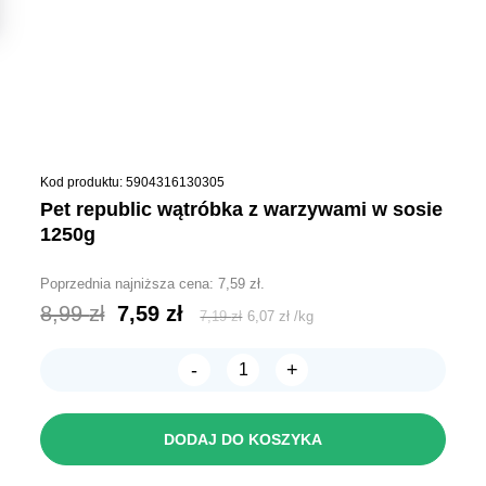
Kod produktu: 5904316130305
pet republic wątróbka z warzywami w sosie
1250g
Poprzednia najniższa cena:
7,59
zł
.
Pierwotna
Aktualna
8,99
zł
7,59
zł
7,19
zł
6,07
zł
/
kg
cena
cena
-
+
wynosiła:
wynosi:
ilość
PET
8,99 zł.
7,59 zł.
REPUBLIC
Wątróbka
DODAJ DO KOSZYKA
z
warzywami
w