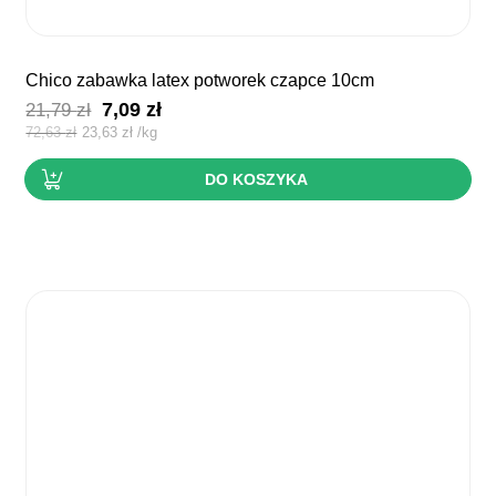
chico zabawka latex potworek czapce 10cm
Pierwotna
Aktualna
7,09
zł
21,79
zł
cena
cena
72,63
zł
23,63
zł
/
kg
wynosiła:
wynosi:
DO KOSZYKA
21,79 zł.
7,09 zł.