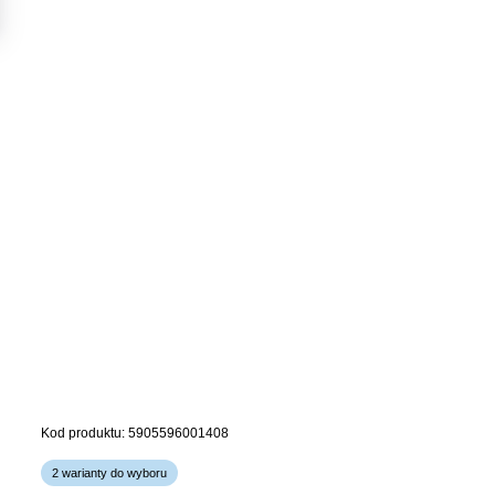
Kod produktu: 5905596001408
2 warianty do wyboru