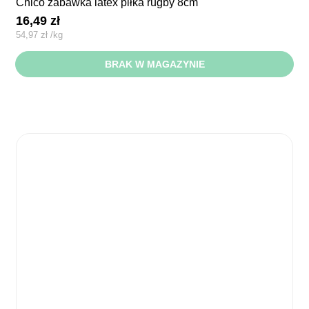
chico zabawka latex piłka rugby 8cm
16,49
zł
54,97
zł
/
kg
BRAK W MAGAZYNIE