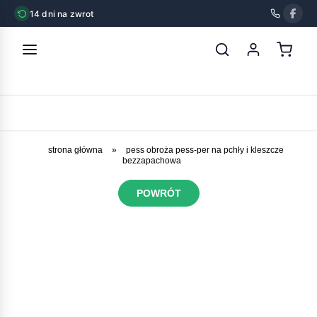
14 dni na zwrot
strona główna
»
pess obroża pess-per na pchły i kleszcze
bezzapachowa
POWRÓT