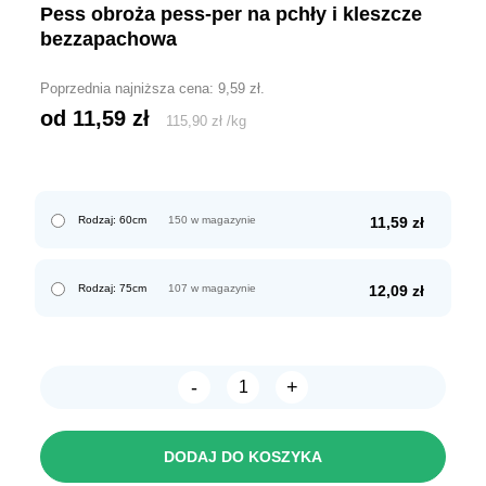
pess obroża pess-per na pchły i kleszcze
bezzapachowa
Poprzednia najniższa cena:
9,59
zł
.
od 
11,59
zł
115,90
zł
/
kg
Rodzaj: 60cm
150 w magazynie
11,59
zł
Rodzaj: 75cm
107 w magazynie
12,09
zł
-
+
ilość
PESS
Obroża
PESS-
DODAJ DO KOSZYKA
PER
Na