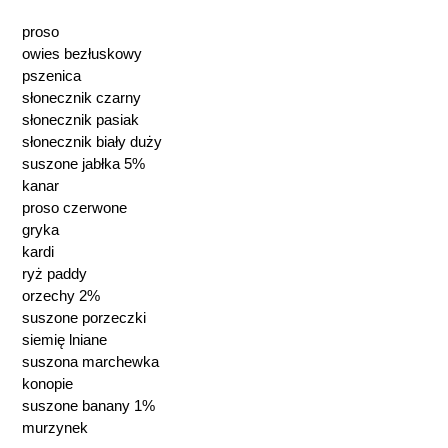
proso
owies bezłuskowy
pszenica
słonecznik czarny
słonecznik pasiak
słonecznik biały duży
suszone jabłka 5%
kanar
proso czerwone
gryka
kardi
ryż paddy
orzechy 2%
suszone porzeczki
siemię lniane
suszona marchewka
konopie
suszone banany 1%
murzynek