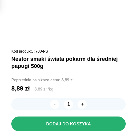
Kod produktu: 700-PS
nestor smaki świata pokarm dla średniej
papugi 500g
Poprzednia najniższa cena:
8,89
zł
.
8,89
zł
8,89
zł
/
kg
-
+
ilość
Nestor
Smaki
Świata
DODAJ DO KOSZYKA
pokarm
dla
średniej