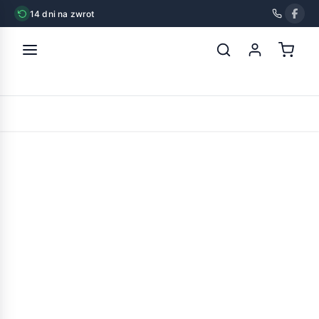
14 dni na zwrot
strona główna
»
nestor smaki świata pokarm dla średniej papugi
500g
POWRÓT