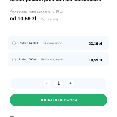
Poprzednia najniższa cena:
8,19
zł
.
od 
10,59
zł
15,13
zł
/
kg
Rodzaj: 1400ml
56 w magazynie
23,19
zł
Rodzaj: 500ml
Brak w magazynie
10,59
zł
-
+
ilość
Nestor
Pokarm
PREMIUM
DODAJ DO KOSZYKA
dla
koszatniczki