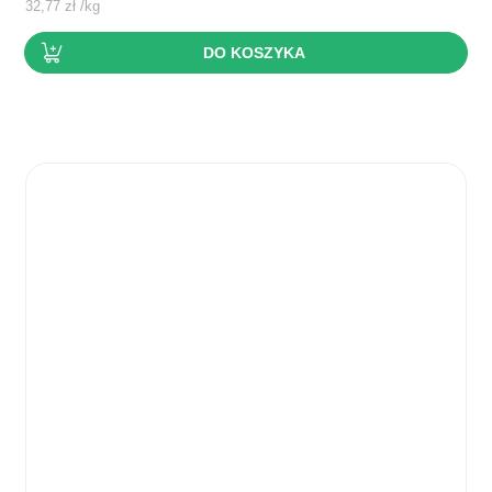
32,77
zł
/
kg
DO KOSZYKA