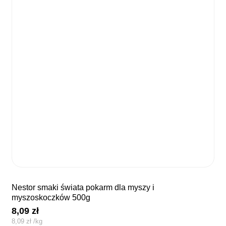
nestor smaki świata pokarm dla myszy i
myszoskoczków 500g
8,09
zł
8,09
zł
/
kg