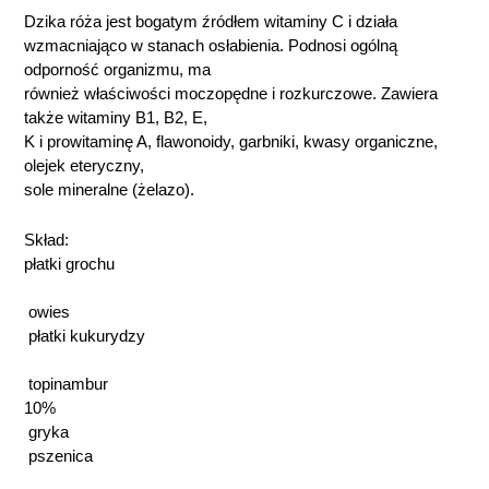
Dzika róża jest bogatym źródłem witaminy C i działa
wzmacniająco w stanach osłabienia. Podnosi ogólną
odporność organizmu, ma
również właściwości moczopędne i rozkurczowe. Zawiera
także witaminy B1, B2, E,
K i prowitaminę A, flawonoidy, garbniki, kwasy organiczne,
olejek eteryczny,
sole mineralne (żelazo).
Skład:
płatki grochu
owies
płatki kukurydzy
topinambur
10%
gryka
pszenica