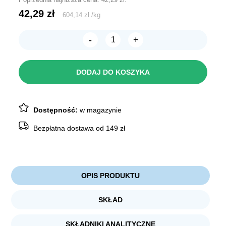
42,29
zł
604,14
zł
/
kg
-
+
ilość
NEKKO
Penisy
wołowe
DODAJ DO KOSZYKA
cięte
15cm
3szt
Dostępność:
w magazynie
Bezpłatna dostawa od 149 zł
OPIS PRODUKTU
SKŁAD
SKŁADNIKI ANALITYCZNE