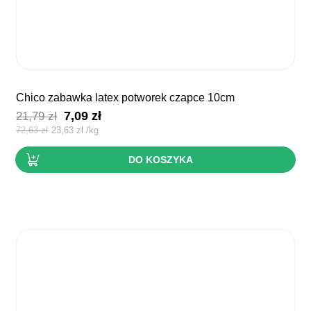
chico zabawka latex potworek czapce 10cm
Pierwotna
Aktualna
7,09
zł
21,79
zł
cena
cena
72,63
zł
23,63
zł
/
kg
wynosiła:
wynosi:
DO KOSZYKA
21,79 zł.
7,09 zł.