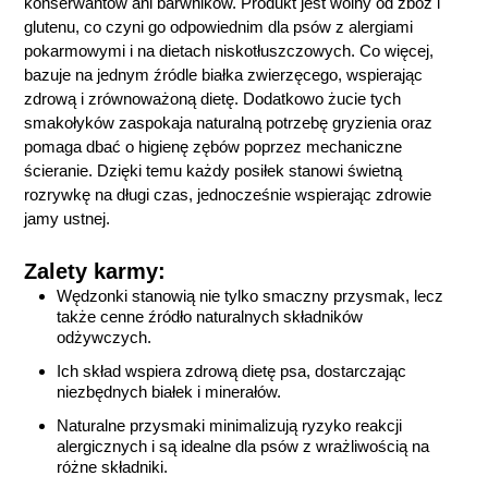
konserwantów ani barwników. Produkt jest wolny od zbóż i
glutenu, co czyni go odpowiednim dla psów z alergiami
pokarmowymi i na dietach niskotłuszczowych. Co więcej,
bazuje na jednym źródle białka zwierzęcego, wspierając
zdrową i zrównoważoną dietę. Dodatkowo żucie tych
smakołyków zaspokaja naturalną potrzebę gryzienia oraz
pomaga dbać o higienę zębów poprzez mechaniczne
ścieranie. Dzięki temu każdy posiłek stanowi świetną
rozrywkę na długi czas, jednocześnie wspierając zdrowie
jamy ustnej.
Zalety karmy:
Wędzonki stanowią nie tylko smaczny przysmak, lecz
także cenne źródło naturalnych składników
odżywczych.
Ich skład wspiera zdrową dietę psa, dostarczając
niezbędnych białek i minerałów.
Naturalne przysmaki minimalizują ryzyko reakcji
alergicznych i są idealne dla psów z wrażliwością na
różne składniki.