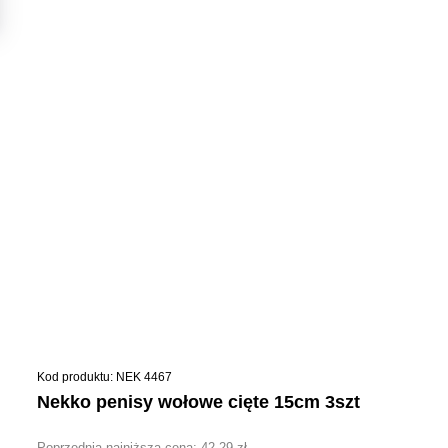
Kod produktu: NEK 4467
nekko penisy wołowe cięte 15cm 3szt
Poprzednia najniższa cena:
42,29
zł
.