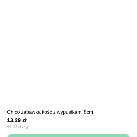
chico zabawka kość z wypustkami 8cm
13,29
zł
44,30
zł
/
kg