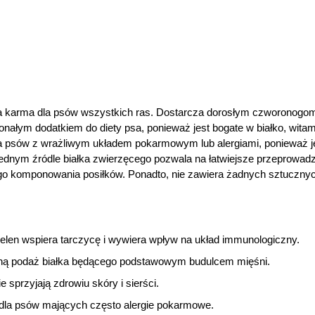
ra karma dla psów wszystkich ras. Dostarcza dorosłym czworonogo
nałym dodatkiem do diety psa, ponieważ jest bogate w białko, witami
dla psów z wrażliwym układem pokarmowym lub alergiami, ponieważ 
jednym źródle białka zwierzęcego pozwala na łatwiejsze przeprowadze
nego komponowania posiłków. Ponadto, nie zawiera żadnych sztuczny
elen wspiera tarczycę i wywiera wpływ na układ immunologiczny.
ną podaż białka będącego podstawowym budulcem mięśni.
przyjają zdrowiu skóry i sierści.
ę dla psów mających często alergie pokarmowe.