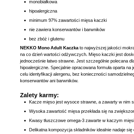
monobiałkowa
hipoalergiczna
minimum 97% zawartości mięsa kaczki
nie zawiera konserwantów i barwników
bez zbóż i glutenu
NEKKO Mono Adult Kaczka
to najwyższej jakości mok
na co dzień wartości odżywczych. Mięso kaczki jest dosko
jednocześnie łatwo strawne. Jest szczególnie polecana 
hipoalergiczne. Specjalnie opracowana formuła oparta na 
celu identyfikacji alergenu, bez konieczności samodziel
konserwantów ani barwników.
Zalety karmy:
Kacze mięso jest wysoce strawne, a zawarty w nim s
Wysoka zawartość mięsa przekłada się na zwiększo
Kwasy tłuszczowe omega-3 zawarte w kaczym mięsie s
Delikatna kompozycja składników idealnie nadaje si