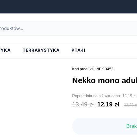
strona główna
»
nekko mono adult kaczka 400g
TYKA
TERRARYSTYKA
PTAKI
Kod produktu: NEK 3453
nekko mono adul
Poprzednia najniższa cena:
12,19
zł
Pierwotna
Aktu
13,49
zł
12,19
zł
33,73
z
cena
cena
wynosiła:
wyno
Brak
13,49 zł.
12,19