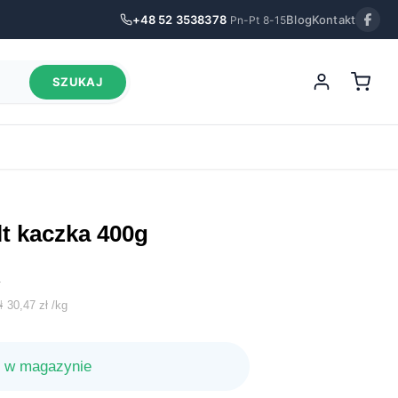
+48 52 3538378
Blog
Kontakt
Pn-Pt 8-15
SZUKAJ
t kaczka 400g
.
alna
ł
30,47
zł
/
kg
si:
 w magazynie
 zł.