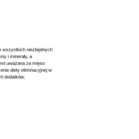
m wszystkich niezbędnych
ny i minerały, a
jest uważana za mięso
nie diety eliminacyjnej w
ch dodatków,