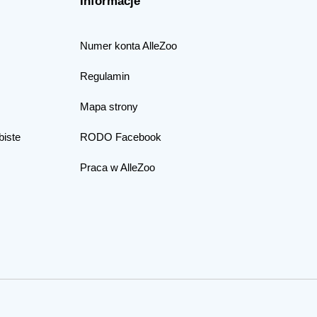
Informacje
Numer konta AlleZoo
Regulamin
Mapa strony
biste
RODO Facebook
Praca w AlleZoo