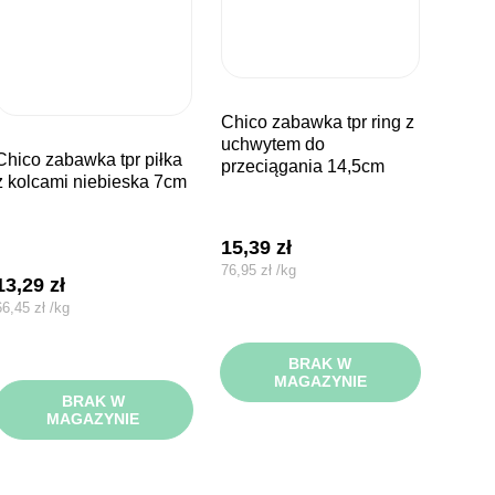
chico zabawka tpr ring z
uchwytem do
wka tpr piłka
przeciągania 14,5cm
z kolcami niebieska 7cm
15,39
zł
76,95
zł
/
kg
13,29
zł
66,45
zł
/
kg
BRAK W
MAGAZYNIE
BRAK W
MAGAZYNIE