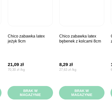
chico zabawka latex
chico zabawka latex
chico zaba
jeżyk 9cm
bębenek z kolcami 8cm
21,09
zł
8,29
zł
70,30
zł
/
kg
27,63
zł
/
kg
BRAK W
BRAK W
MAGAZYNIE
MAGAZYNIE