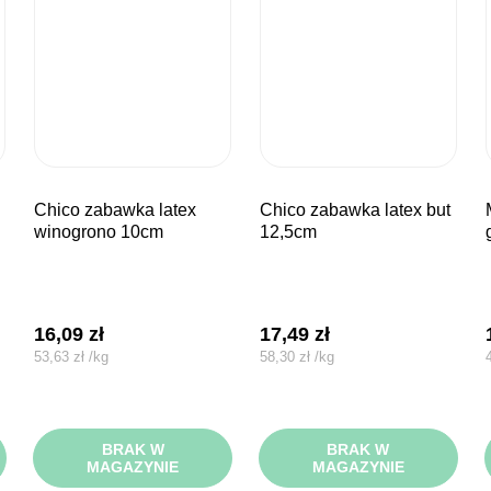
chico zabawka latex
chico zabawka latex but
myszka 
winogrono 10cm
12,5cm
16,09
zł
17,49
zł
53,63
zł
/
kg
58,30
zł
/
kg
BRAK W
BRAK W
MAGAZYNIE
MAGAZYNIE