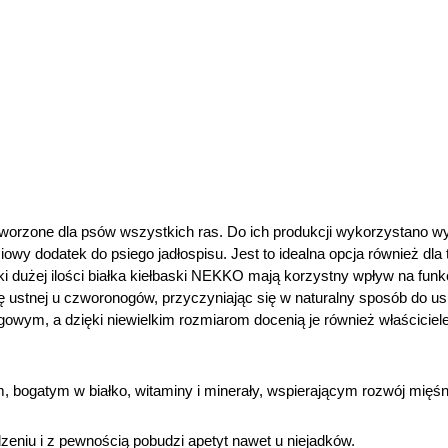
tworzone dla psów wszystkich ras. Do ich produkcji wykorzystano w
iowy dodatek do psiego jadłospisu. Jest to idealna opcja również dla
ięki dużej ilości białka kiełbaski NEKKO mają korzystny wpływ na fu
mę ustnej u czworonogów, przyczyniając się w naturalny sposób do 
wym, a dzięki niewielkim rozmiarom docenią je również właściciel
 bogatym w białko, witaminy i minerały, wspierającym rozwój mięśn
zeniu i z pewnością pobudzi apetyt nawet u niejadków.