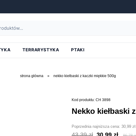
TYKA
TERRARYSTYKA
PTAKI
strona główna
»
nekko kiełbaski z kaczki miękkie 500g
Kod produktu: CH 3898
nekko kiełbaski 
Poprzednia najniższa cena:
30,99
zł
Pierwotna
Aktu
43,39
zł
30,99
zł
86,78
z