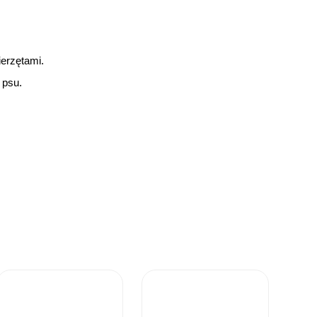
ierzętami.
 psu.