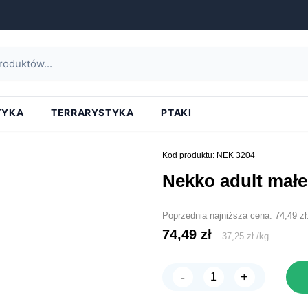
strona główna
»
nekko adult małe rasy indyk królik 2kg
TYKA
TERRARYSTYKA
PTAKI
Kod produktu: NEK 3204
nekko adult małe
Poprzednia najniższa cena:
74,49
zł
74,49
zł
37,25
zł
/
kg
-
+
ilość
NEKKO
Adult