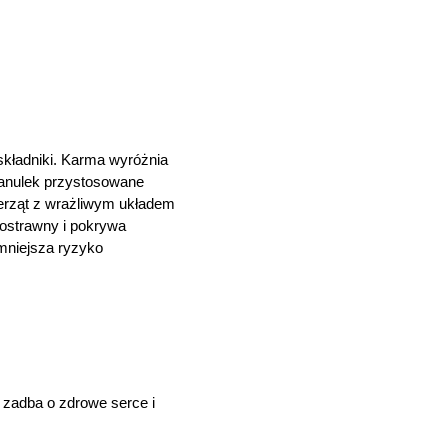
 składniki. Karma wyróżnia
ranulek przystosowane
ierząt z wrażliwym układem
kostrawny i pokrywa
zmniejsza ryzyko
zadba o zdrowe serce i