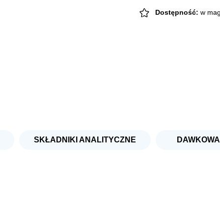
małe
rasy
Dostępność:
w mag
Indyk
Królik
2kg
SKŁADNIKI ANALITYCZNE
DAWKOWA