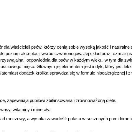
r dla właścicieli psów, którzy cenią sobie wysoką jakość i naturalne
oki poziom akceptacji wśród czworonogów. Jej skład oraz rozmiar g
przyswajalna i odpowiednia dla psów w każdym wieku, w tym dla zw
ściowego mięsa. Głównym jej elementem jest indyk, który jest lek
 Natomiast dodatek królika sprawdza się w formule hipoalergicznej i 
ce, zapewniają pupilowi zbilansowaną i zrównoważoną dietę.
wasy, witaminy i minerały.
układ moczowy, a wysoka zawartość potasu w suszonych pomidorach 