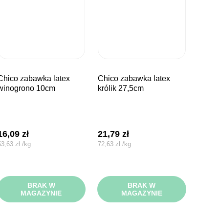
bawka latex
chico zabawka latex
winogrono 10cm
królik 27,5cm
16,09
zł
21,79
zł
53,63
zł
/
kg
72,63
zł
/
kg
BRAK W
BRAK W
MAGAZYNIE
MAGAZYNIE