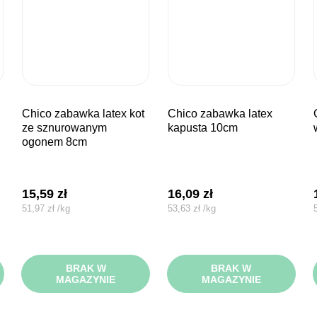
chico zabawka latex kot
chico zabawka latex
chico za
ze sznurowanym
kapusta 10cm
ogonem 8cm
15,59
zł
16,09
zł
51,97
zł
/
kg
53,63
zł
/
kg
BRAK W
BRAK W
MAGAZYNIE
MAGAZYNIE