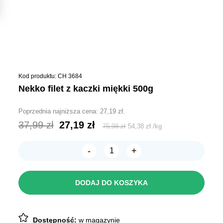
Kod produktu: CH 3684
nekko filet z kaczki miękki 500g
Poprzednia najniższa cena:
27,19
zł
.
Pierwotna
Aktualna
37,99
zł
27,19
zł
75,98
zł
54,38
zł
/
kg
cena
cena
-
+
wynosiła:
wynosi:
ilość
NEKKO
37,99 zł.
27,19 zł.
Filet
z
DODAJ DO KOSZYKA
Kaczki
miękki
500g
Dostępność:
w magazynie