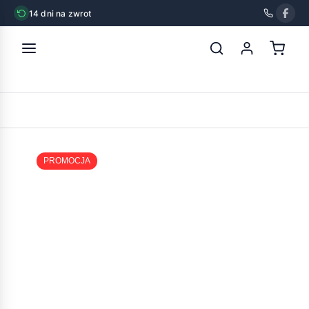
14 dni na zwrot
strona główna
»
nekko filet z kaczki miękki 500g
POWRÓT
PROMOCJA