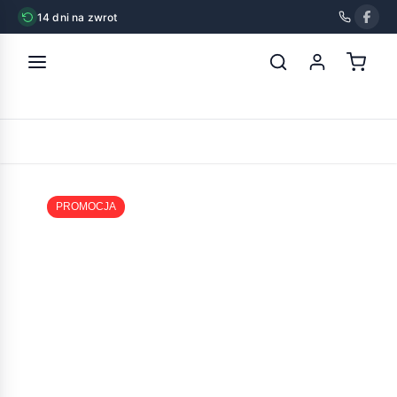
14 dni na zwrot
strona główna
»
mięsołaki chipsy z kurczaka miękkie 500g
POWRÓT
PROMOCJA