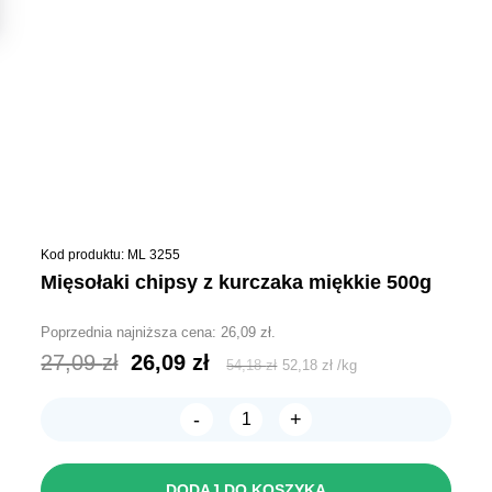
Kod produktu: ML 3255
mięsołaki chipsy z kurczaka miękkie 500g
Poprzednia najniższa cena:
26,09
zł
.
Pierwotna
Aktualna
27,09
zł
26,09
zł
54,18
zł
52,18
zł
/
kg
cena
cena
-
+
wynosiła:
wynosi:
ilość
MIĘSOŁAKI
27,09 zł.
26,09 zł.
Chipsy
z
DODAJ DO KOSZYKA
Kurczaka