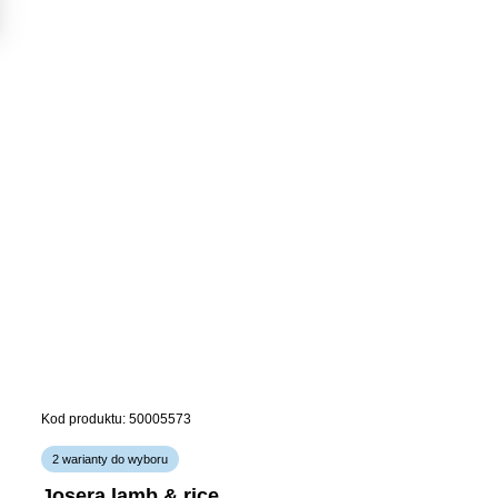
Kod produktu: 50005573
2 warianty do wyboru
josera lamb & rice