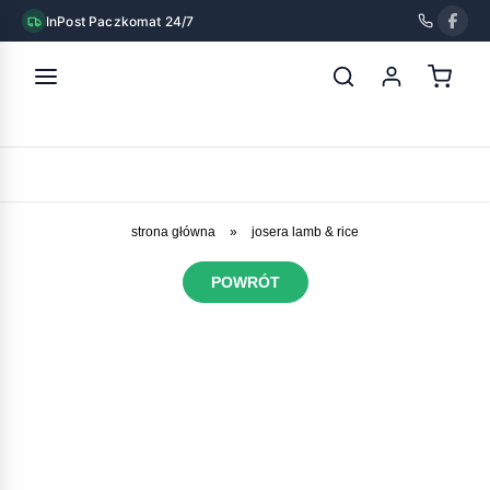
InPost Paczkomat 24/7
strona główna
»
josera lamb & rice
POWRÓT