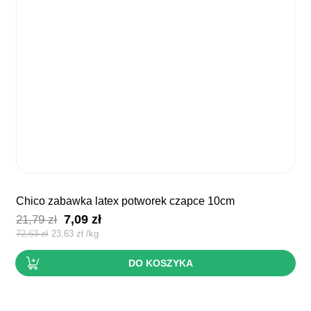
chico zabawka latex potworek czapce 10cm
Pierwotna
Aktualna
7,09
zł
21,79
zł
cena
cena
72,63
zł
23,63
zł
/
kg
wynosiła:
wynosi:
DO KOSZYKA
21,79 zł.
7,09 zł.