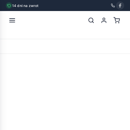
14 dni na zwrot
strona główna
»
inter-zoo elisabeth zinc ocynkowana
POWRÓT