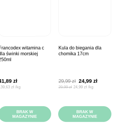
witamina c
kula do biegania dla
dla świnki morskiej
chomika 17cm
250ml
Pierwotna
Aktualna
41,89
zł
24,99
zł
29,99
zł
cena
cena
139,63
zł
/
kg
29,99
zł
24,99
zł
/
kg
wynosiła:
wynosi:
29,99 zł.
24,99 zł.
BRAK W
BRAK W
MAGAZYNIE
MAGAZYNIE