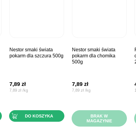
nestor smaki świata
nestor smaki świata
francodex 
pokarm dla szczura 500g
pokarm dla chomika
500g
7,89
zł
7,89
zł
7,89
zł
/
kg
7,89
zł
/
kg
DO KOSZYKA
BRAK W
MAGAZYNIE