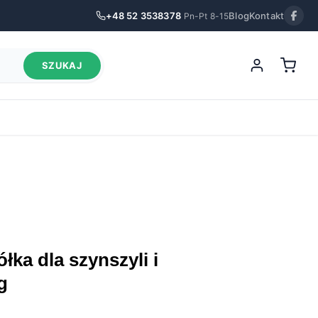
+48 52 3538378
Blog
Kontakt
Pn-Pt 8-15
SZUKAJ
g