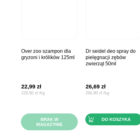
over zoo szampon dla
dr seidel deo spray do
gryzoni i królików 125ml
pielęgnacji zębów
zwierząt 50ml
22,99
zł
26,69
zł
229,90
zł
/
kg
266,90
zł
/
kg
BRAK W
DO KOSZYKA
MAGAZYNIE