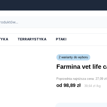
strona główna
»
farmina vet life cat obesity
TYKA
TERRARYSTYKA
PTAKI
2 warianty do wyboru
farmina vet life 
Poprzednia najniższa cena:
27,09
zł
od 
98,89
zł
39,64
zł
/
kg