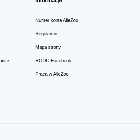
Informacje
Numer konta AlleZoo
Regulamin
Mapa strony
biste
RODO Facebook
Praca w AlleZoo