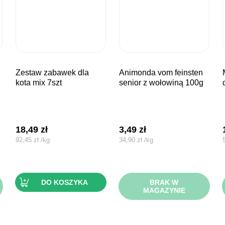
zestaw zabawek dla
animonda vom feinsten
myszki m
kota mix 7szt
senior z wołowiną 100g
18,49
zł
3,49
zł
92,45
zł
/
kg
34,90
zł
/
kg
DO KOSZYKA
BRAK W
MAGAZYNIE