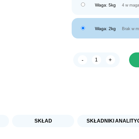
Waga: 5kg
4 w maga
Waga: 2kg
Brak w m
-
+
ilość
FARMINA
VET
LIFE
Cat
Obesity
SKŁAD
SKŁADNIKI ANALITY