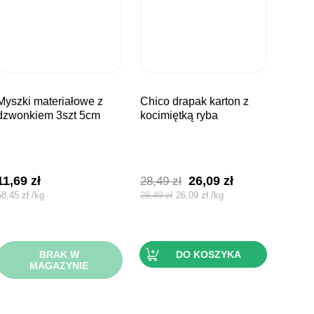
ateriałowe z
chico drapak karton z
dzwonkiem 3szt 5cm
kocimiętką ryba
Pierwotna
Aktualna
11,69
zł
26,09
zł
28,49
zł
cena
cena
58,45
zł
/
kg
28,49
zł
26,09
zł
/
kg
wynosiła:
wynosi:
28,49 zł.
26,09 zł.
BRAK W
DO KOSZYKA
MAGAZYNIE