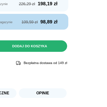
Pierwotna
Aktualna
198,19
zł
226,29
zł
zynie
cena
cena
wynosiła:
wynosi:
Pierwotna
Aktualna
98,89
zł
226,29 zł.
198,19 zł.
109,59
zł
agazynie
cena
cena
wynosiła:
wynosi:
109,59 zł.
98,89 zł.
DODAJ DO KOSZYKA
Bezpłatna dostawa od 149 zł
CZNE
OPINIE