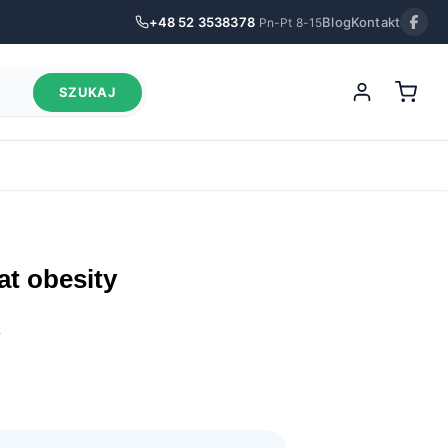
+48 52 3538378
Blog
Kontakt
Pn-Pt 8-15
SZUKAJ
cat obesity
.