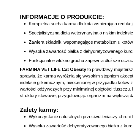
INFORMACJE O PRODUKCIE:
Kompletna sucha karma dla kota wspierająca redukcj
Specjalistyczna dieta weterynaryjna o niskim indeksi
Zawiera składniki wspomagające metabolizm u kotów
Wysoka zawartość białka z dehydratyzowanego kurc
Funkcjonalne włókno grochu zapewnia dłuższe uczuci
FARMINA VET LIFE Cat Obesity
to prawdziwy majsterszt
sprawia, że karma wyróżnia się wysokim stopniem akcepta
indeksie glikemicznym, nieocenionej w przypadku kotów
wartości odżywczych przy minimalnej objętości tłuszczu. 
struktury stawowe, przygotowując organizm na większą d
Zalety karmy:
Wykorzystanie naturalnych przeciwutleniaczy chron
Wysoka zawartość dehydratyzowanego białka z kurc