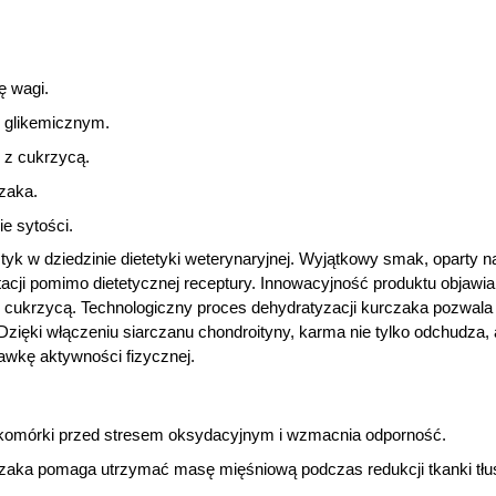
ę wagi.
e glikemicznym.
 z cukrzycą.
zaka.
e sytości.
yk w dziedzinie dietetyki weterynaryjnej. Wyjątkowy smak, oparty na
cji pomimo dietetycznej receptury. Innowacyjność produktu objawia 
 z cukrzycą. Technologiczny proces dehydratyzacji kurczaka pozw
Dzięki włączeniu siarczanu chondroityny, karma nie tylko odchudza, 
awkę aktywności fizycznej.
i komórki przed stresem oksydacyjnym i wzmacnia odporność.
zaka pomaga utrzymać masę mięśniową podczas redukcji tkanki tłu